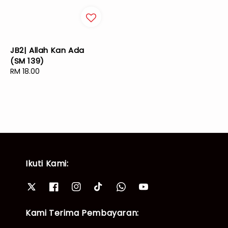
JB2| Allah Kan Ada
(SM 139)
Regular
RM 18.00
price
Ikuti Kami:
Kami Terima Pembayaran: