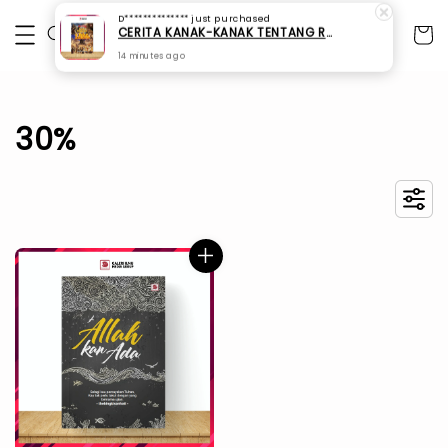
D**************
just purchased
CERITA KANAK-KANAK TENTANG RUKUN ISLAM
14 minutes ago
30%