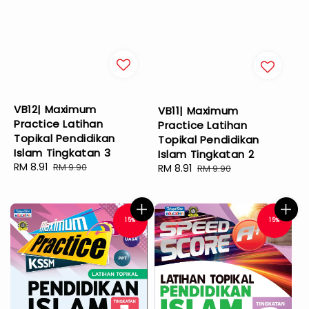
VB12| Maximum
VB11| Maximum
Practice Latihan
Practice Latihan
Topikal Pendidikan
Topikal Pendidikan
Islam Tingkatan 3
Islam Tingkatan 2
Sale
RM 8.91
Regular
RM 9.90
Sale
RM 8.91
Regular
RM 9.90
price
price
price
price
15%
15%