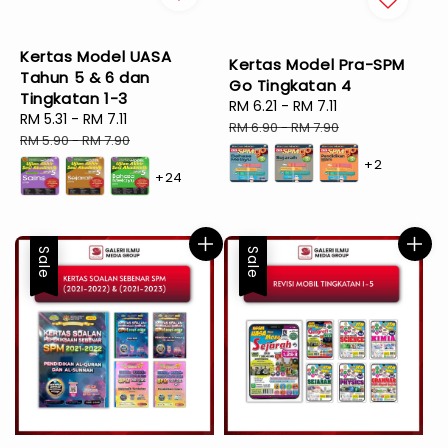
Kertas Model UASA
Kertas Model Pra-SPM
Tahun 5 & 6 dan
Go Tingkatan 4
Tingkatan 1-3
Sale
RM 6.21
-
RM 7.11
Regular
Sale
RM 5.31
-
RM 7.11
Regular
price
price
RM 6.90
-
RM 7.90
price
price
RM 5.90
-
RM 7.90
+2
+24
Sale
Sale