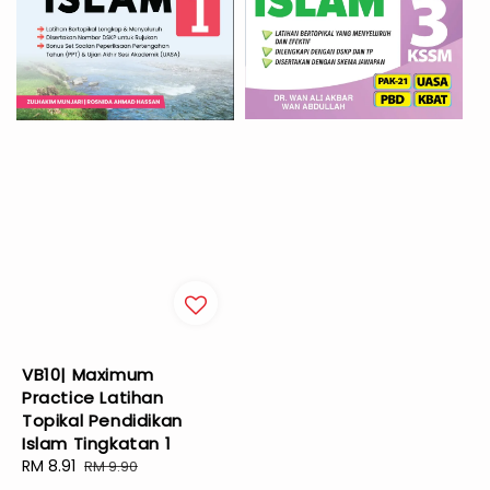
VB10| Maximum
Practice Latihan
Topikal Pendidikan
Islam Tingkatan 1
Sale
RM 8.91
Regular
RM 9.90
price
price