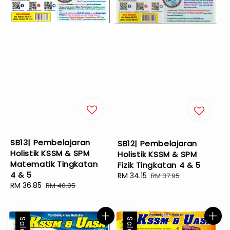
SB13| Pembelajaran
SB12| Pembelajaran
Holistik KSSM & SPM
Holistik KSSM & SPM
Matematik Tingkatan
Fizik Tingkatan 4 & 5
4 & 5
Sale
RM 34.15
Regular
RM 37.95
Sale
RM 36.85
Regular
RM 40.95
price
price
price
price
Sale
Sale