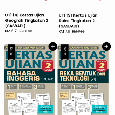
UT1 14| Kertas Ujian
UT1 13| Kertas Ujian
Geografi Tingkatan 2
Sains Tingkatan 2
(SASBADI)
(SASBADI)
Sale
RM 6.21
Regular
Sale
RM 7.11
Regular
RM 6.90
RM 7.90
price
price
price
price
Sale
Sale