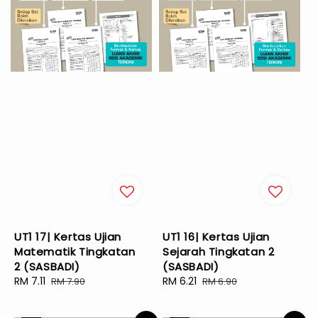
UT1 17| Kertas Ujian
UT1 16| Kertas Ujian
Matematik Tingkatan
Sejarah Tingkatan 2
2 (SASBADI)
(SASBADI)
Sale
RM 7.11
Regular
Sale
RM 6.21
Regular
RM 7.90
RM 6.90
price
price
price
price