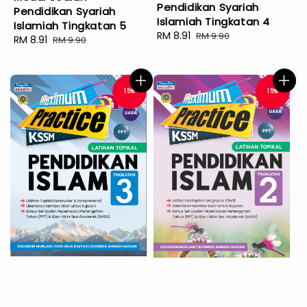
Pendidikan Syariah
Pendidikan Syariah
Islamiah Tingkatan 4
Islamiah Tingkatan 5
Sale
RM 8.91
Regular
RM 9.90
Sale
RM 8.91
Regular
RM 9.90
price
price
price
price
15%
15%