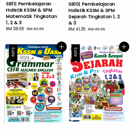
SB11| Pembelajaran
SB10| Pembelajaran
Holistik KSSM & SPM
Holistik KSSM & SPM
Matematik Tingkatan
Sejarah Tingkatan 1, 2
1, 2 & 3
& 3
Sale
RM 38.65
Regular
RM 42.95
Sale
RM 41.35
Regular
RM 45.95
price
price
price
price
Sale
Sale