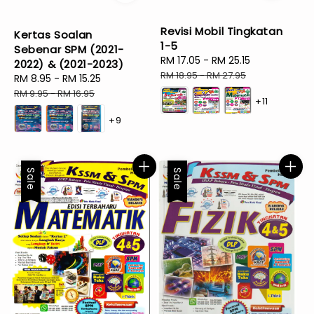
Revisi Mobil Tingkatan
Kertas Soalan
1-5
Sebenar SPM (2021-
Sale
RM 17.05
-
RM 25.15
Regular
2022) & (2021-2023)
price
price
RM 18.95
-
RM 27.95
Sale
RM 8.95
-
RM 15.25
Regular
price
price
RM 9.95
-
RM 16.95
+11
+9
Sale
Sale