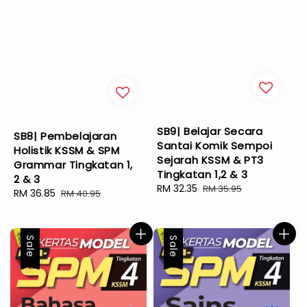
SB9| Belajar Secara
SB8| Pembelajaran
Santai Komik Sempoi
Holistik KSSM & SPM
Sejarah KSSM & PT3
Grammar Tingkatan 1,
Tingkatan 1,2 & 3
2 & 3
Sale
RM 32.35
Regular
RM 35.95
Sale
RM 36.85
Regular
RM 40.95
price
price
price
price
Sale
Sale