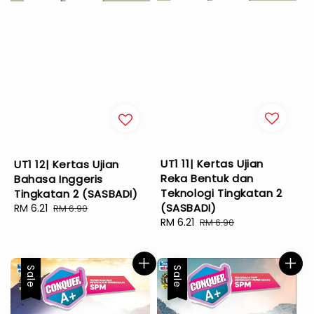
UT1 11| Kertas Ujian
UT1 12| Kertas Ujian
Reka Bentuk dan
Bahasa Inggeris
Teknologi Tingkatan 2
Tingkatan 2 (SASBADI)
(SASBADI)
Sale
RM 6.21
Regular
RM 6.90
Sale
RM 6.21
Regular
RM 6.90
price
price
price
price
Sale
Sale