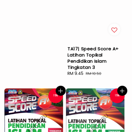
TA17| Speed Score A+
Latihan Topikal
Pendidikan Islam
Tingkatan 3
Sale
RM 9.45
Regular
RM 10.50
price
price
15%
15%