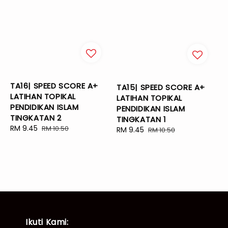
TA16| SPEED SCORE A+
TA15| SPEED SCORE A+
LATIHAN TOPIKAL
LATIHAN TOPIKAL
PENDIDIKAN ISLAM
PENDIDIKAN ISLAM
TINGKATAN 2
TINGKATAN 1
Sale
RM 9.45
Regular
RM 10.50
Sale
RM 9.45
Regular
RM 10.50
price
price
price
price
Ikuti Kami: