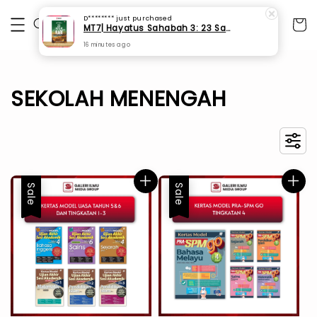
D********
just purchased
MT7| Hayatus Sahabah 3: 23 Sahabat Kesayangan Nabi
16 minutes ago
SEKOLAH MENENGAH
Sale
Sale