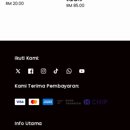
Regular
RM 20.00
Regular
RM 85.00
price
price
Ikuti Kami:
Kami Terima Pembayaran:
Info Utama