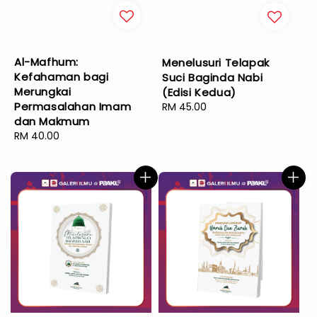
Al-Mafhum:
Menelusuri Telapak
Kefahaman bagi
Suci Baginda Nabi
Merungkai
(Edisi Kedua)
Permasalahan Imam
Regular
RM 45.00
dan Makmum
price
Regular
RM 40.00
price