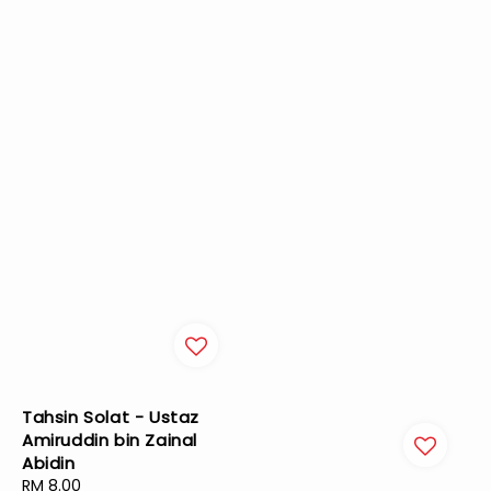
Tahsin Solat - Ustaz
Amiruddin bin Zainal
Abidin
Regular
RM 8.00