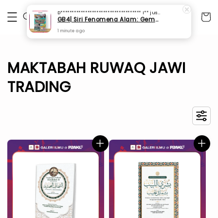
D************************************ I**
just purchased
GB4| Siri Fenomena Alam: Gempa Bumi & Tsunami Yang Memusnahkan Kehidupan (SFM 2A)
1 minute ago
MAKTABAH RUWAQ JAWI
TRADING