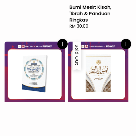
price
Bumi Mesir: Kisah,
'Ibrah & Panduan
Ringkas
Regular
RM 30.00
price
Sold Out