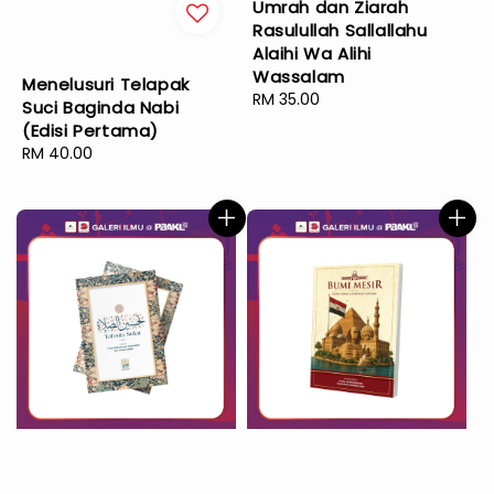
Umrah dan Ziarah
Rasulullah Sallallahu
Alaihi Wa Alihi
Wassalam
Menelusuri Telapak
Regular
RM 35.00
Suci Baginda Nabi
price
(Edisi Pertama)
Regular
RM 40.00
price