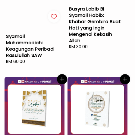
Busyra Labib Bi
Syamail Habib:
Khabar Gembira Buat
Hati yang Ingin
Mengenal Kekasih
Syamail
Allah
Muhammadiah:
Regular
RM 30.00
Keagungan Peribadi
price
Rasulullah SAW
Regular
RM 60.00
price