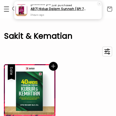
D*********** P***
just purchased
AB7| Hidup Dalam Sunnah (SPI 75)
3 hours ago
Sakit & Kematian
Sale