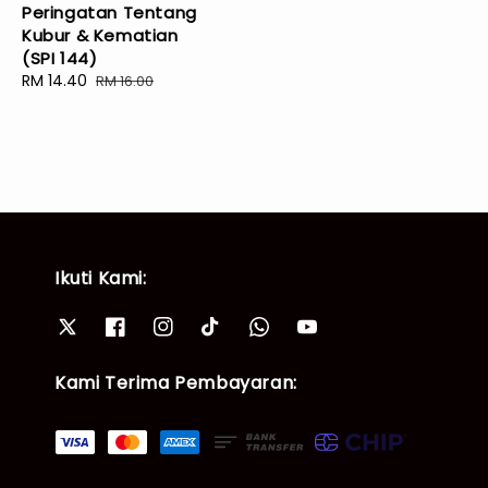
Peringatan Tentang
Kubur & Kematian
(SPI 144)
Sale
RM 14.40
Regular
RM 16.00
price
price
Ikuti Kami:
Kami Terima Pembayaran: