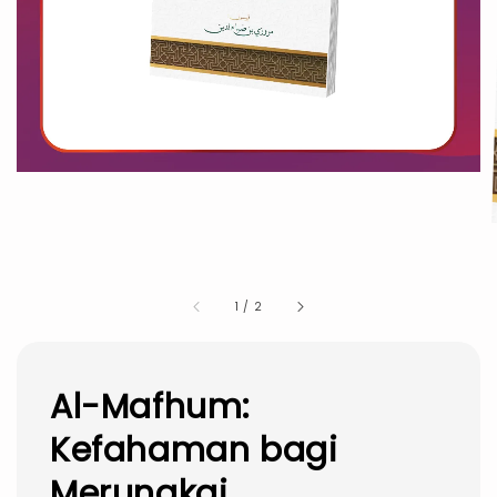
1
/
2
Al-Mafhum:
Kefahaman bagi
Merungkai