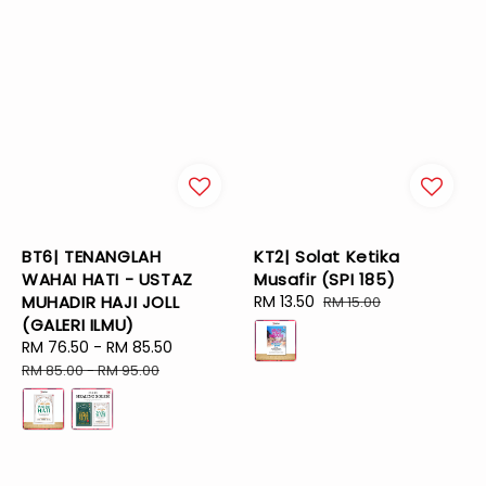
BT6| TENANGLAH
KT2| Solat Ketika
WAHAI HATI - USTAZ
Musafir (SPI 185)
MUHADIR HAJI JOLL
Sale
RM 13.50
Regular
RM 15.00
(GALERI ILMU)
price
price
Sale
RM 76.50
-
RM 85.50
Regular
price
price
RM 85.00
-
RM 95.00