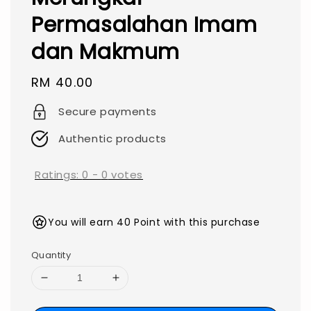
Permasalahan Imam
dan Makmum
Regular
RM 40.00
price
Secure payments
Authentic products
Ratings:
0
-
0
votes
You will earn 40 Point with this purchase
Quantity