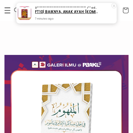
D************************************ I**
added to cart
FT10| BAIKNYA, ANAK AYAH (KOMIK KANAK-KANAK -PAK CIK BAD)
7 minutes ago