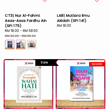
CT3| Nur Al-Fahmi:
LA8| Mutiara Ilmu
Asas-Asas Fardhu Ain
Akidah (SPI 141)
(SPI 175)
Regular
RM 18.00
Sale
RM 18.00
-
RM 58.50
Regular
price
price
price
RM 20.00
-
RM 65.00
Sale
Bestseller