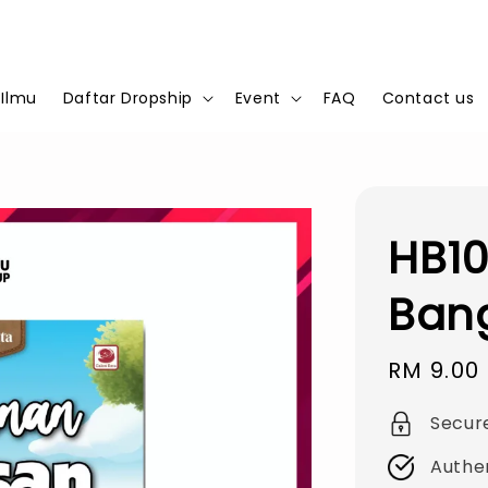
 Ilmu
Daftar Dropship
Event
FAQ
Contact us
HB10
Ban
Sale
RM 9.00
price
Secur
Authe