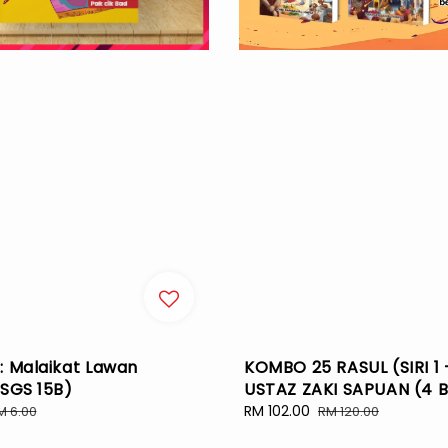
: Malaikat Lawan
KOMBO 25 RASUL (SIRI 1 
(SGS 15B)
USTAZ ZAKI SAPUAN (4 
egular
Sale
RM 102.00
Regular
M 6.00
RM 120.00
rice
price
price