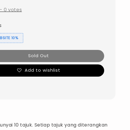
-
0
votes
s
SITE 10%
Sold Out
Add to wishlist
nyai 10 tajuk. Setiap tajuk yang diterangkan