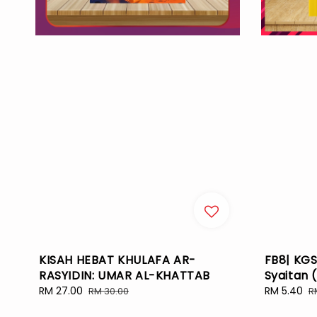
KISAH HEBAT KHULAFA AR-
FB8| KGS
RASYIDIN: UMAR AL-KHATTAB
Syaitan 
Sale
RM 27.00
Regular
Sale
RM 5.40
R
RM 30.00
R
price
price
price
p