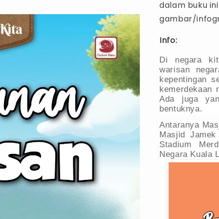
dalam buku in
gambar/infogr
Info:
Di negara ki
warisan negar
kepentingan s
kemerdekaan 
Ada juga yan
bentuknya.
Antaranya Mas
Masjid Jamek
Stadium Merd
Negara Kuala L