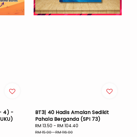
- 4) -
BT3| 40 Hadis Amalan Sedikit
BUKU)
Pahala Berganda (SPI 73)
Sale
RM 13.50
-
RM 104.40
Regular
price
price
RM 15.00
-
RM 116.00