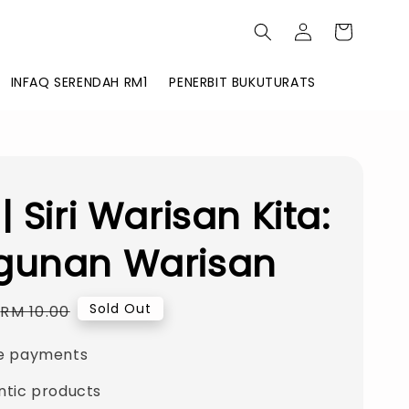
INFAQ SERENDAH RM1
PENERBIT BUKUTURATS
| Siri Warisan Kita:
gunan Warisan
Regular
Sold Out
RM 10.00
price
e payments
ntic products