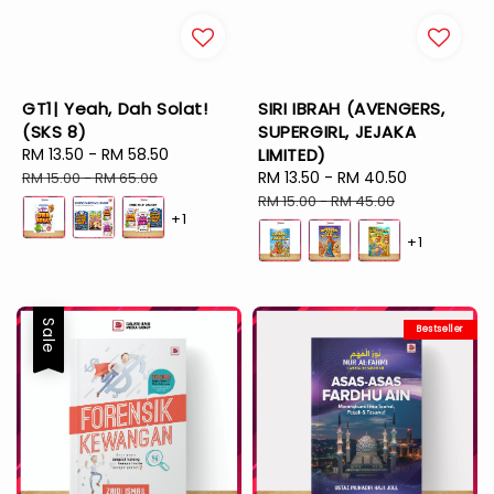
GT1| Yeah, Dah Solat!
SIRI IBRAH (AVENGERS,
(SKS 8)
SUPERGIRL, JEJAKA
Sale
RM 13.50
-
RM 58.50
Regular
LIMITED)
price
price
Sale
RM 13.50
-
RM 40.50
Regular
RM 15.00
-
RM 65.00
price
price
RM 15.00
-
RM 45.00
+1
+1
Sale
Bestseller