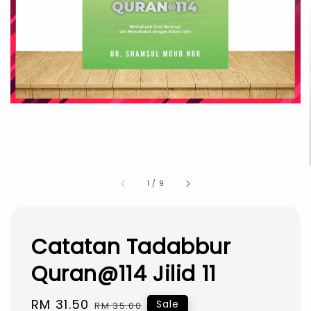
1
/
9
Catatan Tadabbur
Quran@114 Jilid 11
Sale
RM 31.50
Regular
Sale
RM 35.00