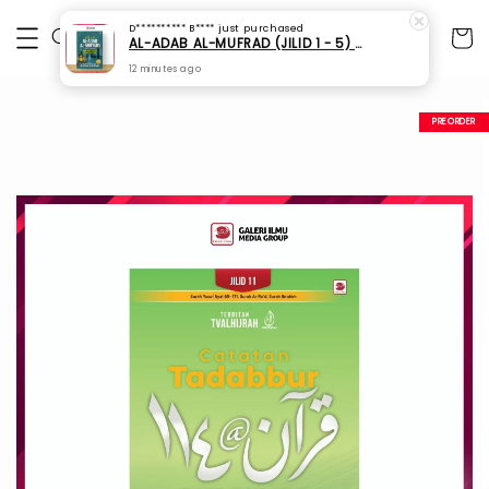
D********** B****
just purchased
AL-ADAB AL-MUFRAD (JILID 1 - 5) - GALERI ILMU
12 minutes ago
PREORDER