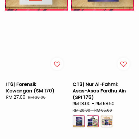
IT6| Forensik
CT3| Nur Al-Fahmi:
Kewangan (SM 170)
Asas-Asas Fardhu Ain
Sale
RM 27.00
Regular
(SPI 175)
RM 30.00
price
price
Sale
RM 18.00
-
RM 58.50
Regular
price
price
RM 20.00
-
RM 65.00