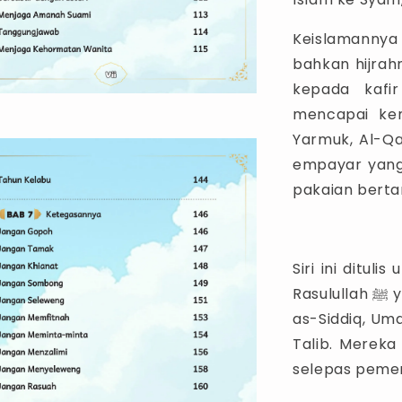
Keislamannya
bahkan hijrah
kepada kafi
mencapai ke
Yarmuk, Al-Q
empayar yang 
pakaian bert
Siri ini ditu
Rasulullah ﷺ yang digelar Khulafa Ar-Rasyidin, iaitu Abu Bakar
as-Siddiq, Uma
Talib. Merek
selepas pemer