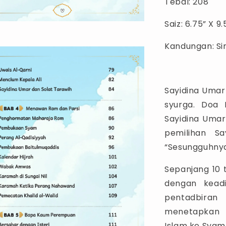
Tebal: 208
Saiz: 6.75” X 9.
Kandungan: Si
Sayidina Umar 
syurga. Doa Rasulullah ﷺ agar 
Sayidina Umar
pemilihan Sa
“Sesungguhnya
Sepanjang 10 
dengan kead
pentadbiran
menetapkan k
Islam ke Syam,