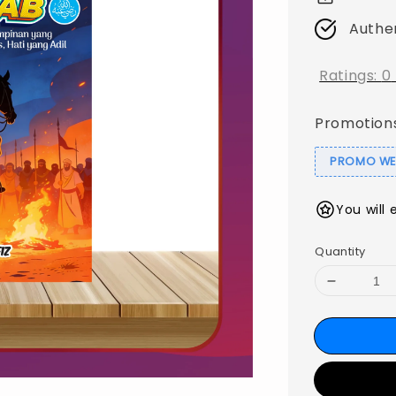
Authe
Ratings:
0
Promotion
PROMO WEB
You will 
Quantity