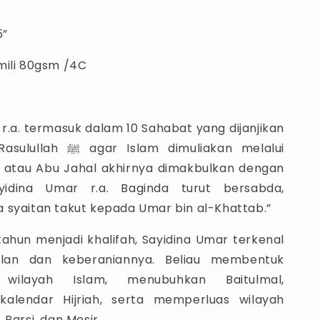
5”
mili 80gsm /4C
r.a. termasuk dalam 10 Sahabat yang dijanjikan
Islam dimuliakan melalui
 atau Abu Jahal akhirnya dimakbulkan dengan
yidina Umar r.a. Baginda turut bersabda,
 syaitan takut kepada Umar bin al-Khattab.”
tahun menjadi khalifah, Sayidina Umar terkenal
ilan dan keberaniannya. Beliau membentuk
 wilayah Islam, menubuhkan Baitulmal,
alendar Hijriah, serta memperluas wilayah
 Parsi, dan Mesir.