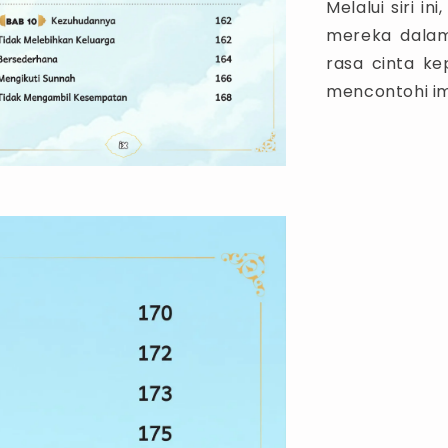
Melalui siri i
mereka dalam
rasa cinta ke
mencontohi im