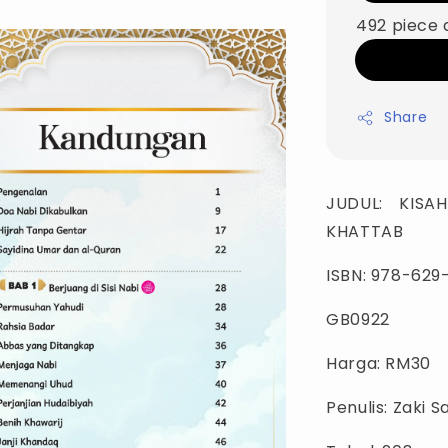
492 piece 
Share
JUDUL: KISA
KHATTAB
ISBN: 978-629
GB0922
Harga: RM30
Penulis: Zaki S