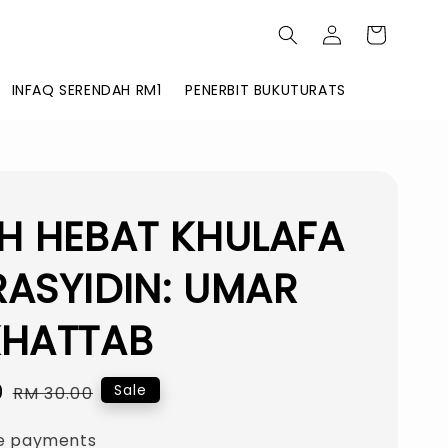
INFAQ SERENDAH RM1
PENERBIT BUKUTURATS
AH HEBAT KHULAFA
ASYIDIN: UMAR
KHATTAB
0
Regular
Sale
RM 30.00
price
e payments