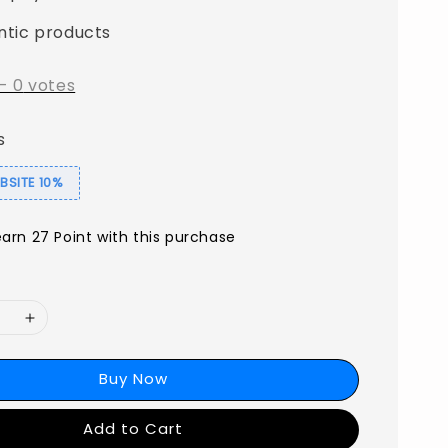
ntic products
-
0
votes
s
SITE 10%
earn 27 Point with this purchase
Buy Now
Add to Cart