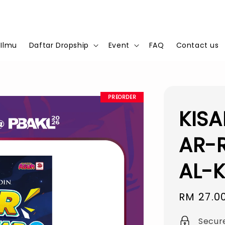
 Ilmu
Daftar Dropship
Event
FAQ
Contact us
PREORDER
KIS
AR-R
AL-
Sale
RM 27.0
price
Secur