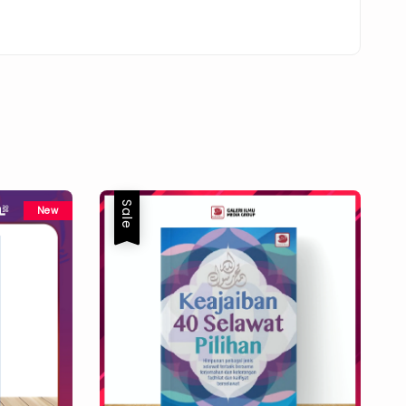
Sale
New