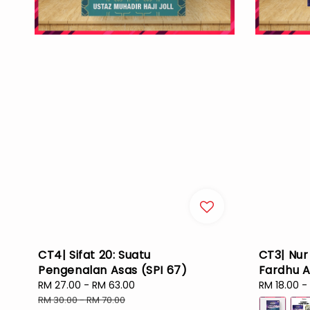
CT4| Sifat 20: Suatu
CT3| Nur
Pengenalan Asas (SPI 67)
Fardhu A
Sale
RM 27.00
-
RM 63.00
Regular
Sale
RM 18.00
-
price
price
price
RM 30.00
-
RM 70.00