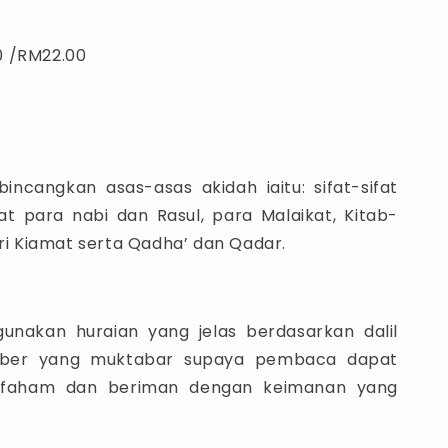
0 /RM22.00
incangkan asas-asas akidah iaitu: sifat-sifat
ifat para nabi dan Rasul, para Malaikat, Kitab-
ari Kiamat serta Qadha’ dan Qadar.
unakan huraian yang jelas berdasarkan dalil
mber yang muktabar supaya pembaca dapat
 faham dan beriman dengan keimanan yang