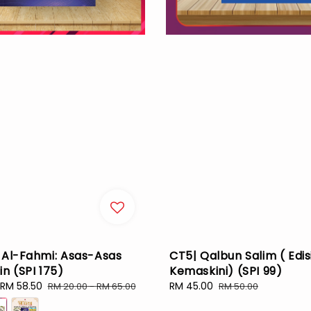
 Al-Fahmi: Asas-Asas
CT5| Qalbun Salim ( Edis
in (SPI 175)
Kemaskini) (SPI 99)
RM 58.50
Regular
Sale
RM 45.00
Regular
RM 20.00
-
RM 65.00
RM 50.00
price
price
price