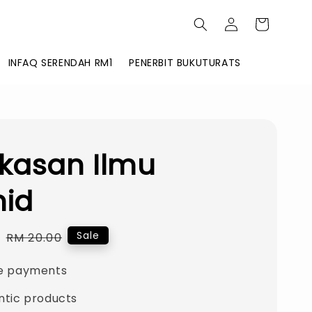
INFAQ SERENDAH RM1
PENERBIT BUKUTURATS
kasan Ilmu
hid
0
Regular
Sale
RM 20.00
price
e payments
ntic products