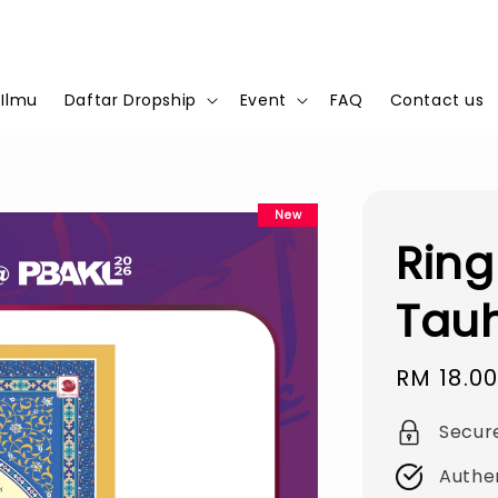
 Ilmu
Daftar Dropship
Event
FAQ
Contact us
New
Ring
Tau
Sale
RM 18.0
price
Secur
Authe