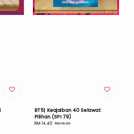
i
BT5| Keajaiban 40 Selawat
Pilihan (SPI 79)
Sale
RM 14.40
Regular
RM 16.00
price
price