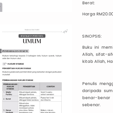
Berat:
Harga RM20.0
SINOPSIS:
Buku ini memb
Allah, sifat-s
kitab Allah, H
Penulis mengg
daripada su
benar-benar
sebenar.