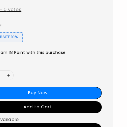
-
0
votes
s
SITE 10%
earn 18 Point with this purchase
Buy Now
Add to Cart
vailable