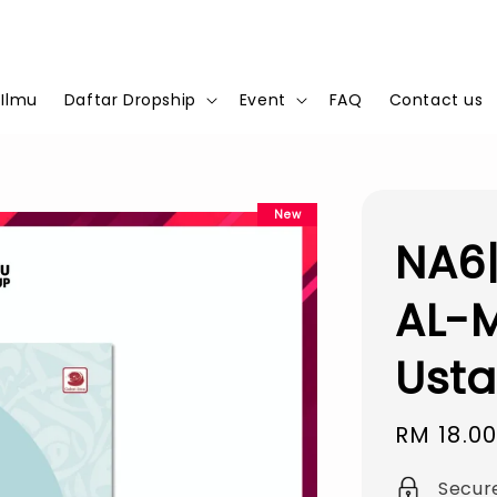
 Ilmu
Daftar Dropship
Event
FAQ
Contact us
New
NA6|
AL-M
Usta
Sale
RM 18.0
price
Secur