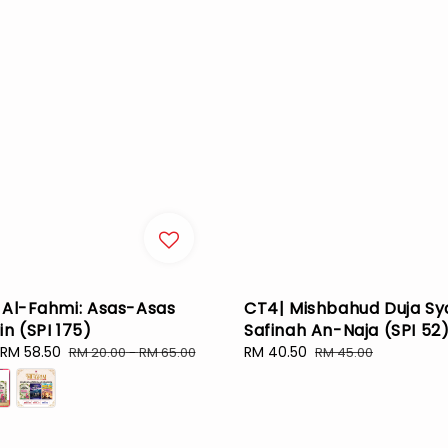
 Al-Fahmi: Asas-Asas
CT4| Mishbahud Duja Sy
in (SPI 175)
Safinah An-Naja (SPI 52
RM 58.50
Regular
Sale
RM 40.50
Regular
RM 20.00
-
RM 65.00
RM 45.00
price
price
price