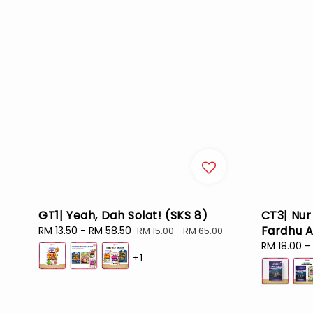
GT1| Yeah, Dah Solat! (SKS 8)
CT3| Nur
Fardhu A
Sale
RM 13.50
-
RM 58.50
Regular
RM 15.00
-
RM 65.00
price
price
Sale
RM 18.00
-
+1
price