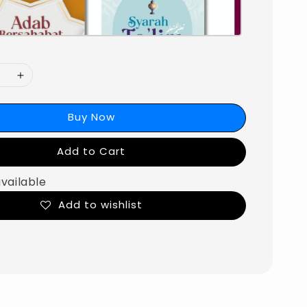
Buy Now
Add to Cart
available
Add to wishlist