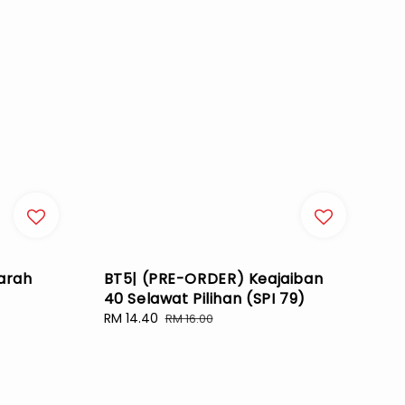
arah
BT5| (PRE-ORDER) Keajaiban
)
40 Selawat Pilihan (SPI 79)
Sale
RM 14.40
Regular
RM 16.00
price
price