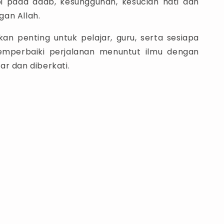
pi pada adab, kesungguhan, kesucian hati dan
an Allah.
kan penting untuk pelajar, guru, serta sesiapa
emperbaiki perjalanan menuntut ilmu dengan
r dan diberkati.