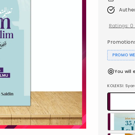
Authe
Ratings:
0
Promotion
PROMO WEB
You will 
KOLEKSI
: Sya