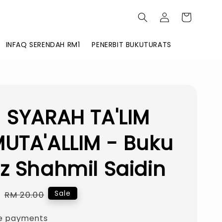
INFAQ SERENDAH RM1
PENERBIT BUKUTURATS
 SYARAH TA'LIM
UTA'ALLIM - Buku
z Shahmil Saidin
0
Regular
Sale
RM 20.00
price
e payments