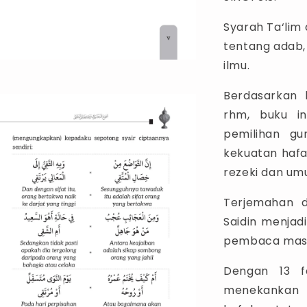
Syarah Ta‘lim
tentang adab,
ilmu.
Berdasarkan 
rhm, buku in
pemilihan gu
kekuatan haf
rezeki dan umu
Terjemahan 
Saidin menjadi
pembaca masa
Dengan 13 f
menekankan 