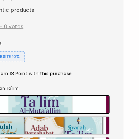
ntic products
-
0
votes
s
SITE 10%
earn 18 Point with this purchase
rah Ta'lim