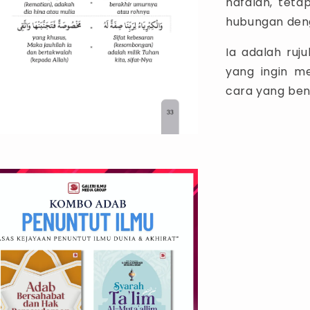
hafalan, teta
hubungan deng
Ia adalah ruju
yang ingin m
cara yang bena