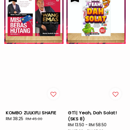
KOMBO ZULKIFLI SHAFIE
GT1| Yeah, Dah Solat!
Sale
RM 38.25
Regular
(SKS 8)
RM 45.00
price
price
Sale
RM 13.50
-
RM 58.50
Regular