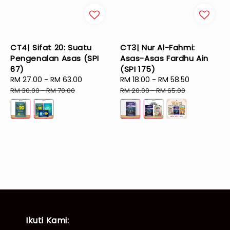
CT4| Sifat 20: Suatu
CT3| Nur Al-Fahmi:
Pengenalan Asas (SPI
Asas-Asas Fardhu Ain
67)
(SPI 175)
Sale
RM 27.00
-
RM 63.00
Regular
Sale
RM 18.00
-
RM 58.50
Regular
price
price
price
price
RM 30.00
-
RM 70.00
RM 20.00
-
RM 65.00
Ikuti Kami: