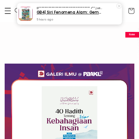
D************************************ I**
just purchased
GB4| Siri Fenomena Alam: Gempa Bumi & Tsunami Yang Memusnahkan Kehidupan (SFM 2A)
5 hours ago
New