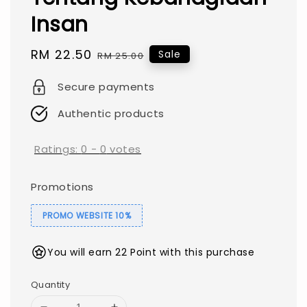
Insan
Sale
RM 22.50
Regular
Sale
RM 25.00
price
price
Secure payments
Authentic products
Ratings:
0
-
0
votes
Promotions
PROMO WEBSITE 10%
You will earn 22 Point with this purchase
Quantity