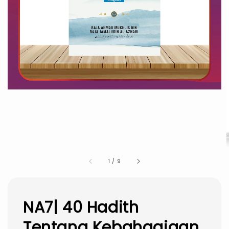
1
/
9
NA7| 40 Hadith
Tentang Kebahagiaan