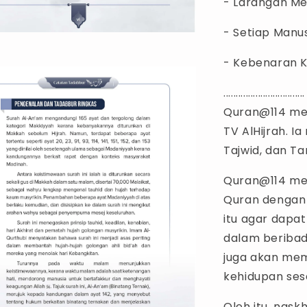
- Larangan M
- Setiap Manu
- Kebenaran K
.................................
Quran@114 mer
TV AlHijrah. I
Tajwid, dan T
Quran@114 me
Quran dengan 
itu agar dapa
dalam beribad
juga akan mem
kehidupan ses
Oleh itu, nas