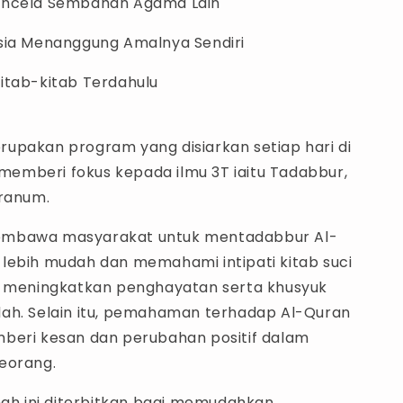
encela Sembahan Agama Lain
sia Menanggung Amalnya Sendiri
itab-kitab Terdahulu
upakan program yang disiarkan setiap hari di
a memberi fokus kepada ilmu 3T iaitu Tadabbur,
aranum.
mbawa masyarakat untuk mentadabbur Al-
lebih mudah dan memahami intipati kitab suci
t meningkatkan penghayatan serta khusyuk
ah. Selain itu, pemahaman terhadap Al-Quran
beri kesan dan perubahan positif dalam
eorang.
khah ini diterbitkan bagi memudahkan