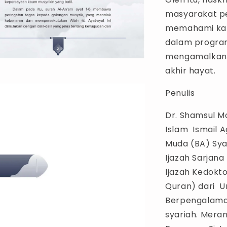
masyarakat p
memahami kan
dalam progra
mengamalkan 
akhir hayat.
Penulis
Dr. Shamsul M
Islam Ismail Ag
Muda (BA) Syar
Ijazah Sarjan
Ijazah Kedokto
Quran) dari U
Berpengalaman
syariah. Mera