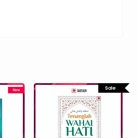
Sale
New