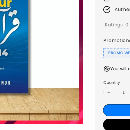
Authe
Ratings:
0
Promotion
PROMO WEB
You will 
Quantity