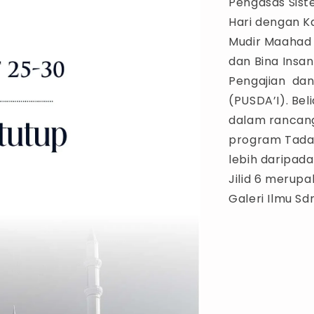
Pengasas Sis
Hari dengan K
Mudir Maahad 
dan Bina Insan
Pengajian dan
(PUSDA’I). Bel
dalam rancang
program Tadab
lebih daripad
Jilid 6 merup
Galeri Ilmu Sdn