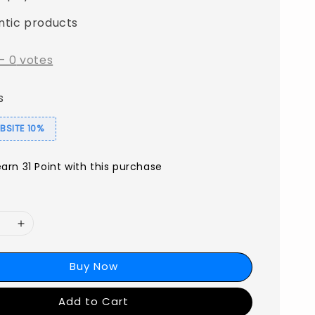
ntic products
-
0
votes
s
SITE 10%
earn 31 Point with this purchase
Buy Now
Add to Cart