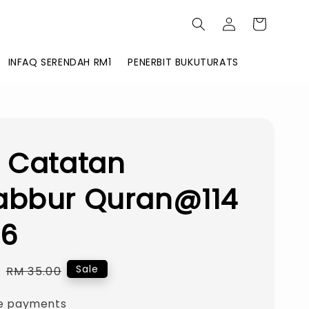
INFAQ SERENDAH RM1
PENERBIT BUKUTURATS
 Catatan
abbur Quran@114
 6
0
Regular
Sale
RM 35.00
price
e payments