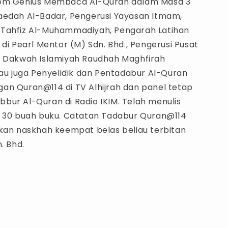
tem Genius Membaca Al-Quran dalam Masa 3
aedah Al-Badar, Pengerusi Yayasan Itmam,
Tahfiz Al-Muhammadiyah, Pengarah Latihan
 di Pearl Mentor (M) Sdn. Bhd., Pengerusi Pusat
 Dakwah Islamiyah Raudhah Maghfirah
iau juga Penyelidik dan Pentadabur Al-Quran
an Quran@114 di TV Alhijrah dan panel tetap
bur Al-Quran di Radio IKIM. Telah menulis
a 30 buah buku. Catatan Tadabur Quran@114
akan naskhah keempat belas beliau terbitan
. Bhd.