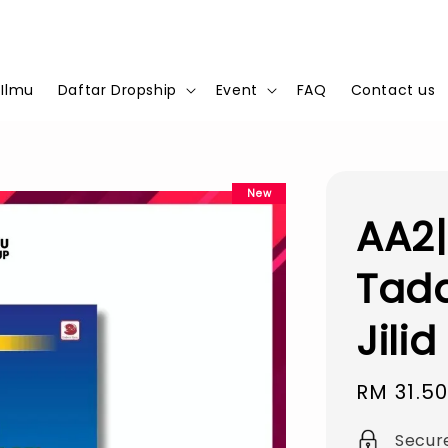
 Ilmu
Daftar Dropship
Event
FAQ
Contact us
New
AA2|
Tad
Jilid
Sale
RM 31.5
price
Secur