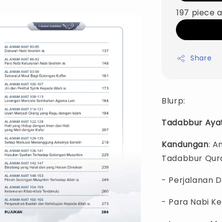
197 piece a
Share
Blurp:
Tadabbur Aya
Kandungan
: A
Tadabbur Quran
- Perjalanan D
- Para Nabi Ke