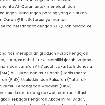
encinta Al-Quran untuk menelaah dan
dungan-kandungan penting yang disiarkan
m Quran @114. Seterusnya mampu
serta bersahabat dengan Al-Quran hingga ke
ohd Nor merupakan graduan Pusat Pengajian
a, Fatih, Istanbul. Turki. Memiliki Ijazah Sarjana
iah, dari Jami’ah Al-Aqidah Jakarta, Indonesia,
a (MA) al-Quran dan as-Sunnah (Hadis) serta
ran (PhD) Usuluddin dan Falsafah (Tafsir al-
niversiti Kebangsaan Malaysia (UKM).
 luas dalam bidang dakwah dan konsultasi
ngkap sebagai Pengarah Akademi Al-Badar,