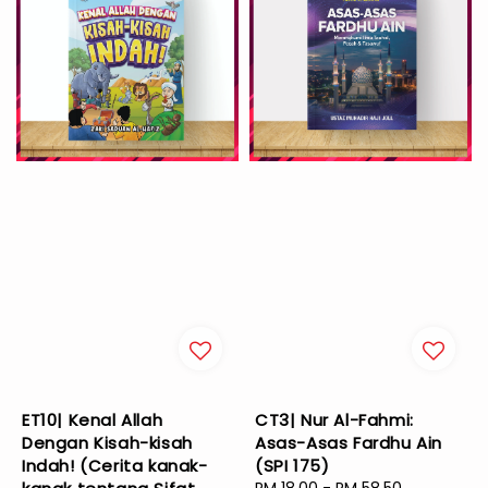
ET10| Kenal Allah
CT3| Nur Al-Fahmi:
Dengan Kisah-kisah
Asas-Asas Fardhu Ain
Indah! (Cerita kanak-
(SPI 175)
Sale
RM 18.00
-
RM 58.50
Regular