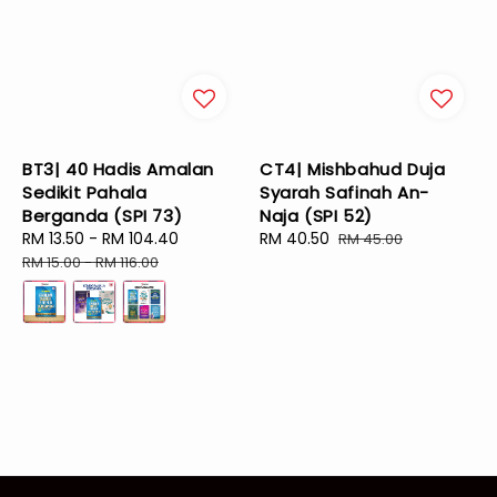
BT3| 40 Hadis Amalan
CT4| Mishbahud Duja
Sedikit Pahala
Syarah Safinah An-
Berganda (SPI 73)
Naja (SPI 52)
Sale
RM 13.50
-
RM 104.40
Regular
Sale
RM 40.50
Regular
RM 45.00
price
price
price
price
RM 15.00
-
RM 116.00