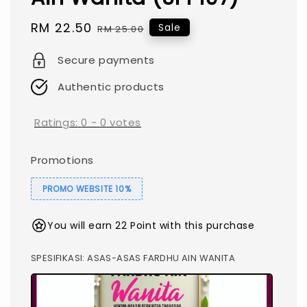
Sale
RM 22.50
Regular
Sale
RM 25.00
price
price
Secure payments
Authentic products
Ratings:
0
-
0
votes
Promotions
PROMO WEBSITE 10%
You will earn 22 Point with this purchase
SPESIFIKASI
: ASAS-ASAS FARDHU AIN WANITA