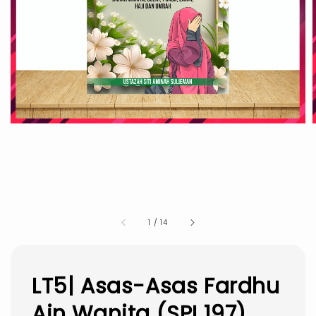
1
/
14
LT5| Asas-Asas Fardhu
Ain Wanita (SPI 197)