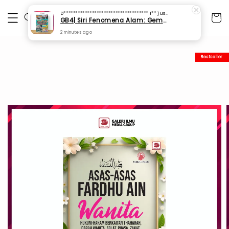
D************************************ I**
just purchased
GB4| Siri Fenomena Alam: Gempa Bumi & Tsunami Yang Memusnahkan Kehidupan (SFM 2A)
2 minutes ago
Bestseller