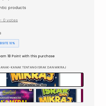
ntic products
-
0
votes
s
SITE 10%
earn 18 Point with this purchase
 KANAK-KANAK TENTANG ISRAK DAN MIKRAJ