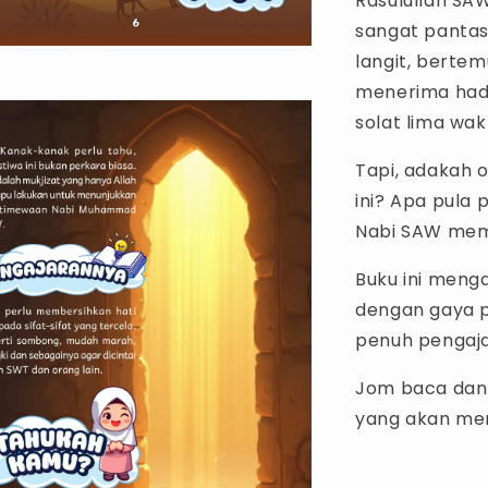
Rasulullah SA
sangat pantas.
langit, bertem
menerima hadi
solat lima wak
Tapi, adakah 
ini? Apa pula
Nabi SAW mem
Buku ini menga
dengan gaya 
penuh pengaja
Jom baca dan 
yang akan men