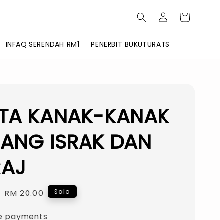
INFAQ SERENDAH RM1
PENERBIT BUKUTURATS
ITA KANAK-KANAK
TANG ISRAK DAN
RAJ
0
Regular
Sale
RM 20.00
price
e payments