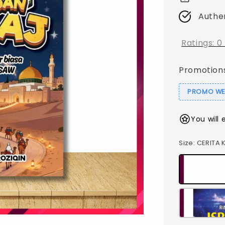
Authe
Ratings:
0
Promotion
PROMO WEB
You will 
Size
: CERITA