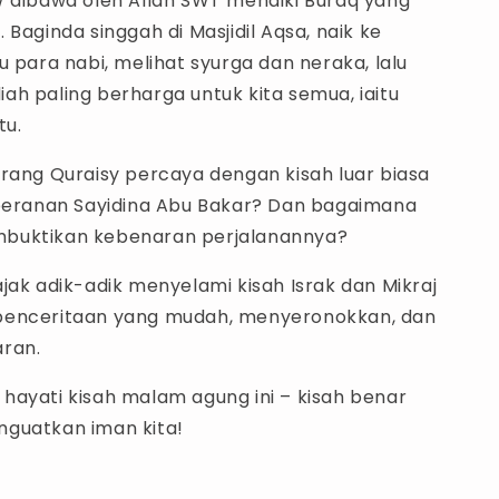
W dibawa oleh Allah SWT menaiki Buraq yang
 Baginda singgah di Masjidil Aqsa, naik ke
u para nabi, melihat syurga dan neraka, lalu
ah paling berharga untuk kita semua, iaitu
tu.
orang Quraisy percaya dengan kisah luar biasa
 peranan Sayidina Abu Bakar? Dan bagaimana
buktikan kebenaran perjalanannya?
jak adik-adik menyelami kisah Israk dan Mikraj
penceritaan yang mudah, menyeronokkan, dan
ran.
hayati kisah malam agung ini – kisah benar
guatkan iman kita!