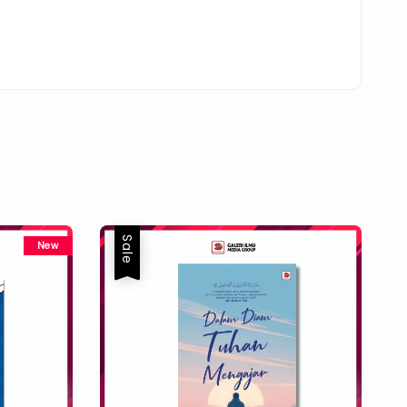
Sale
New