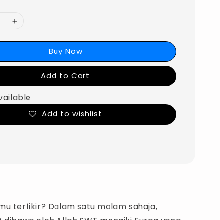
Buy Now
Add to Cart
vailable
Add to wishlist
mu terfikir? Dalam satu malam sahaja,