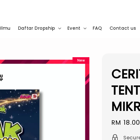
 Ilmu
Daftar Dropship
Event
FAQ
Contact us
New
CER
TEN
MIK
Sale
RM 18.0
price
Secur