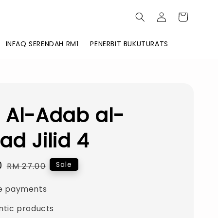
INFAQ SERENDAH RM1
PENERBIT BUKUTURATS
 Al-Adab al-
ad Jilid 4
0
Regular
Sale
RM 27.00
price
e payments
ntic products