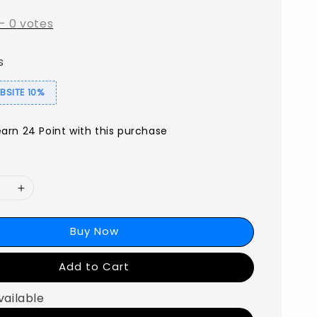
-
0
votes
s
SITE 10%
earn 24 Point with this purchase
Buy Now
Add to Cart
vailable