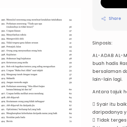
Share
Sinposis:
AL-ADAB AL-M
buah hadis Ra
bersalaman da
lain-lain lagi.
Antara tajuk h
 Syair itu ba
daripadanya y
 Tidak terge