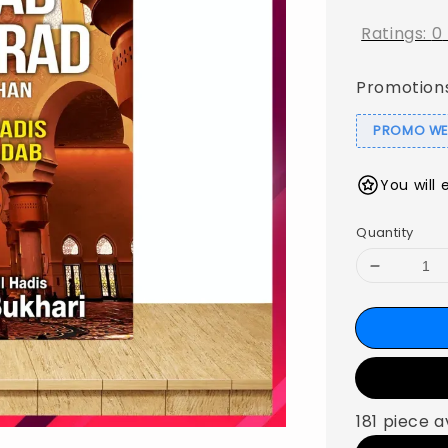
Ratings:
0
Promotion
PROMO WEB
You will 
Quantity
181 piece a