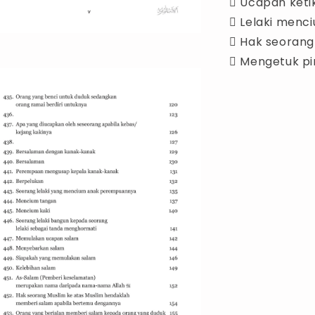
 Ucapan keti
 Lelaki men
 Hak seorang 
 Mengetuk pi