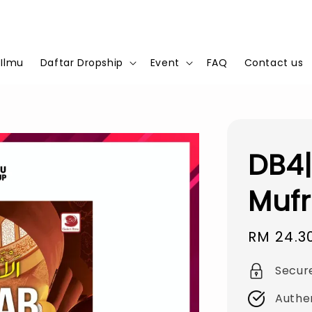
 Ilmu
Daftar Dropship
Event
FAQ
Contact us
DB4|
Mufr
Sale
RM 24.3
price
Secur
Authe