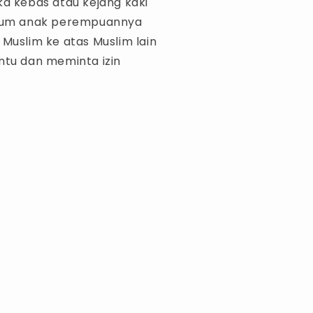
ka kebas atau kejang kaki
cium anak perempuannya
Muslim ke atas Muslim lain
ntu dan meminta izin