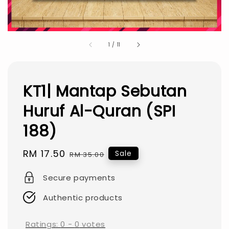
1
/
11
KT1| Mantap Sebutan
Huruf Al-Quran (SPI
188)
Sale
RM 17.50
Regular
Sale
RM 35.00
price
price
Secure payments
Authentic products
Ratings:
0
-
0
votes