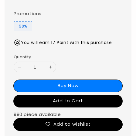
Promotions
50%
You will earn 17 Point with this purchase
Quantity
Buy Now
Add to Cart
980 piece available
Add to wishlist