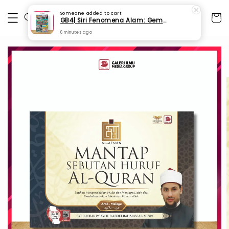
Someone
added to cart
GB4| Siri Fenomena Alam: Gempa Bumi & Tsunami Yang Memusnahkan Kehidupan (SFM 2A)
6 minutes ago