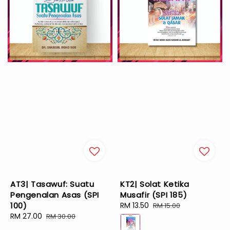
AT3| Tasawuf: Suatu
KT2| Solat Ketika
Pengenalan Asas (SPI
Musafir (SPI 185)
100)
Sale
RM 13.50
Regular
RM 15.00
Sale
RM 27.00
Regular
price
price
RM 30.00
price
price