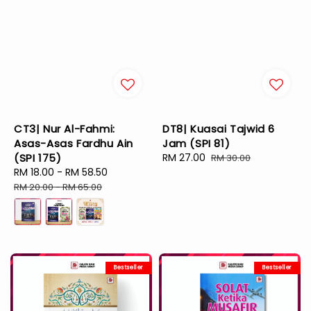
CT3| Nur Al-Fahmi:
DT8| Kuasai Tajwid 6
Asas-Asas Fardhu Ain
Jam (SPI 81)
(SPI 175)
Sale
RM 27.00
Regular
RM 30.00
Sale
RM 18.00
-
RM 58.50
Regular
price
price
price
price
RM 20.00
-
RM 65.00
Bestseller
Bestseller