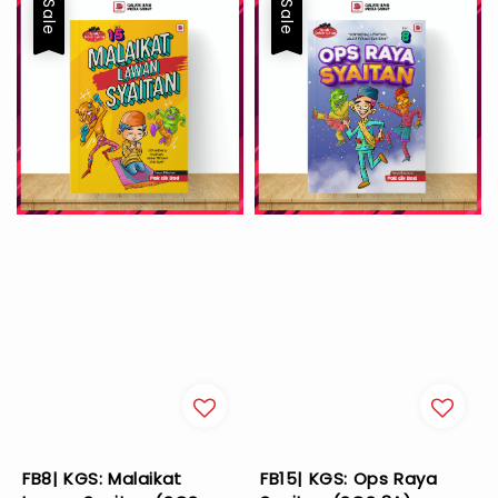
Sale
Sale
FB8| KGS: Malaikat
FB15| KGS: Ops Raya