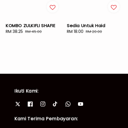
KOMBO ZULKIFLI SHAFIE
Sedia Untuk Haid
Sale
RM 38.25
Regular
Sale
RM 18.00
Regular
RM 45.00
RM 20.00
price
price
price
price
Ikuti Kami:
Kami Terima Pembayaran: