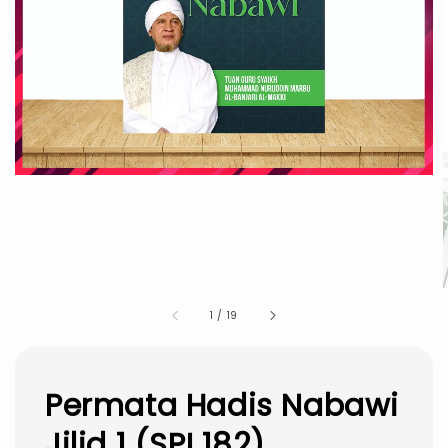
1
/
19
Permata Hadis Nabawi
Jilid 1 (SPI 182)