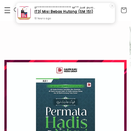
D************************** M***
just purchased
IT3| Misi Bebas Hutang (SM 151)
10 hours ago