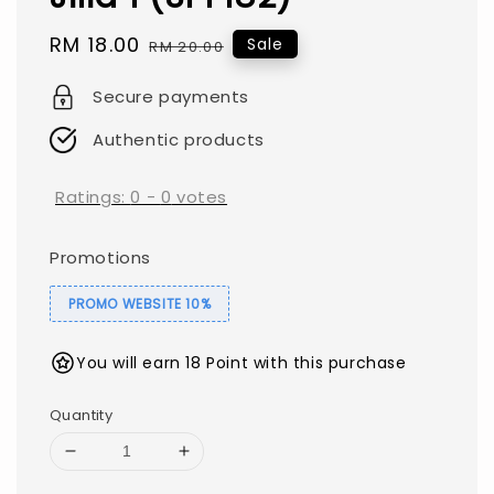
Sale
RM 18.00
Regular
Sale
RM 20.00
price
price
Secure payments
Authentic products
Ratings:
0
-
0
votes
Promotions
PROMO WEBSITE 10%
You will earn 18 Point with this purchase
Quantity