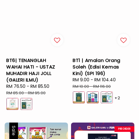
BT6| TENANGLAH
BT1 | Amalan Orang
WAHAI HATI - USTAZ
Soleh (Edisi Kemas
MUHADIR HAJI JOLL
Kini) (SPI 196)
(GALERI ILMU)
Sale
RM 9.00
-
RM 104.40
Regular
Sale
RM 76.50
-
RM 85.50
Regular
price
price
RM 10.00
-
RM 116.00
price
price
RM 85.00
-
RM 95.00
+2
Sale
PREORDER