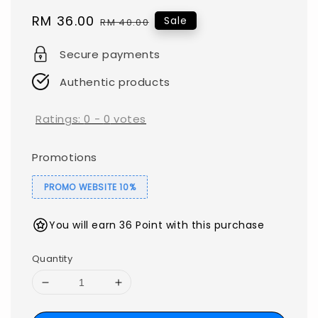
Sale
RM 36.00
Regular
Sale
RM 40.00
price
price
Secure payments
Authentic products
Ratings:
0
-
0
votes
Promotions
PROMO WEBSITE 10%
You will earn 36 Point with this purchase
Quantity