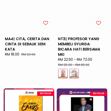
MA4| CITA, CERITA DAN
NT3| PROFESOR YANG
CINTA DI SEBALIK SENI
MEMBELI SYURGA:
KATA
BICARA HATI BERSAMA
Sale
RM 18.00
Regular
MKI
RM 20.00
price
price
Sale
RM 22.50
-
RM 72.00
Regular
price
price
RM 25.00
-
RM 80.00
BESTSELLER
BESTSELLER