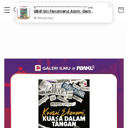
D************************************ I**
just purchased
GB4| Siri Fenomena Alam: Gempa Bumi & Tsunami Yang Memusnahkan Kehidupan (SFM 2A)
56 minutes ago