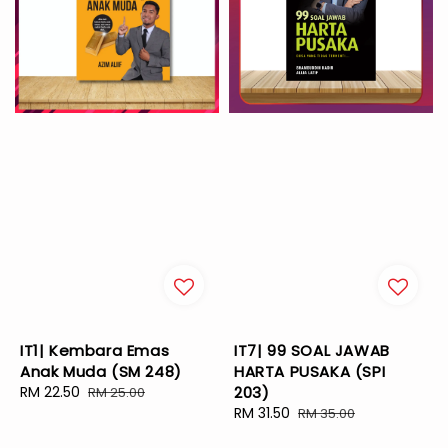
IT1| Kembara Emas
IT7| 99 SOAL JAWAB
Anak Muda (SM 248)
HARTA PUSAKA (SPI
Sale
RM 22.50
Regular
203)
RM 25.00
price
price
Sale
RM 31.50
Regular
RM 35.00
price
price