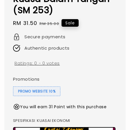
(SM 253)
Sale
RM 31.50
Regular
Sale
RM 35.00
price
price
Secure payments
Authentic products
Ratings:
0
-
0
votes
Promotions
PROMO WEBSITE 10%
You will earn 31 Point with this purchase
SPESIFIKASI
: KUASAI EKONOMI