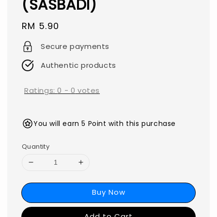
(SASBADI)
Regular
RM 5.90
price
Secure payments
Authentic products
Ratings:
0
-
0
votes
You will earn 5 Point with this purchase
Quantity
Buy Now
Add to Cart