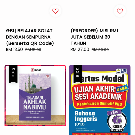
GB1| BELAJAR SOLAT
(PREORDER) MISI RM1
DENGAN SEMPURNA
JUTA SEBELUM 30
(Berserta QR Code)
TAHUN
Sale
RM 13.50
Regular
Sale
RM 27.00
Regular
RM 15.00
RM 30.00
price
price
price
price
Sale
Sale