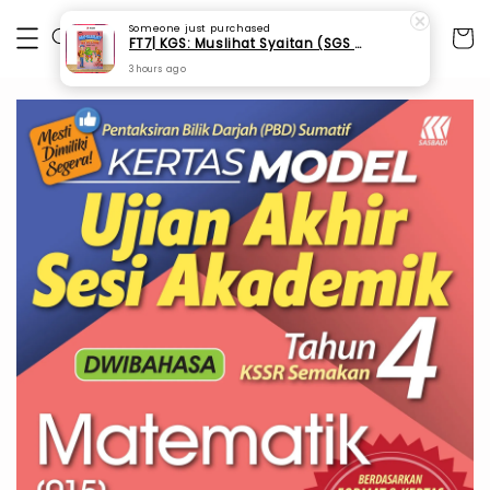
Someone
just purchased
FT7| KGS: Muslihat Syaitan (SGS 1A)
3 hours ago