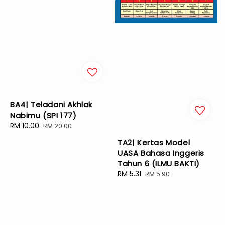
BA4| Teladani Akhlak
Nabimu (SPI 177)
Sale
RM 10.00
Regular
RM 20.00
price
price
TA2| Kertas Model
UASA Bahasa Inggeris
Tahun 6 (ILMU BAKTI)
Sale
RM 5.31
Regular
RM 5.90
price
price