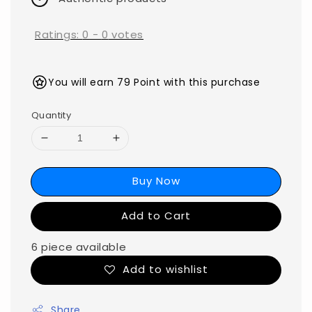
Ratings:
0
-
0
votes
You will earn 79 Point with this purchase
Quantity
Buy Now
Add to Cart
6 piece available
Add to wishlist
Share