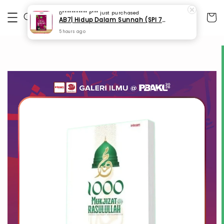
D*********** P***
just purchased
AB7| Hidup Dalam Sunnah (SPI 75)
5 hours ago