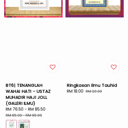
BT6| TENANGLAH
Ringkasan Ilmu Tauhid
WAHAI HATI - USTAZ
Sale
RM 18.00
Regular
RM 20.00
MUHADIR HAJI JOLL
price
price
(GALERI ILMU)
Sale
RM 76.50
-
RM 85.50
Regular
price
price
RM 85.00
-
RM 95.00