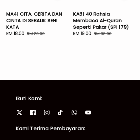
MA4| CITA, CERITA DAN
KA8| 40 Rahsia
CINTA DI SEBALIK SENI
Membaca Al-Quran
KATA
Seperti Pakar (SPI 179)
Sale
RM 18.00
Regular
Sale
RM 19.00
Regular
RM 20.00
RM 38.00
price
price
price
price
Ikuti Kami:
Kami Terima Pembayaran: