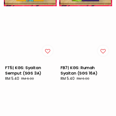
FT5| KGS: Syaitan
FB7| KGS: Rumah
Semput (SGS 3A)
Syaitan (SGS 16A)
Sale
RM 5.40
Regular
Sale
RM 5.40
Regular
RM 6.00
RM 6.00
price
price
price
price