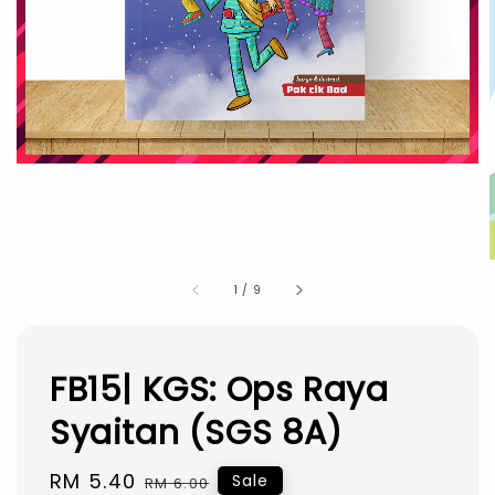
1
/
9
FB15| KGS: Ops Raya
Syaitan (SGS 8A)
Sale
RM 5.40
Regular
Sale
RM 6.00