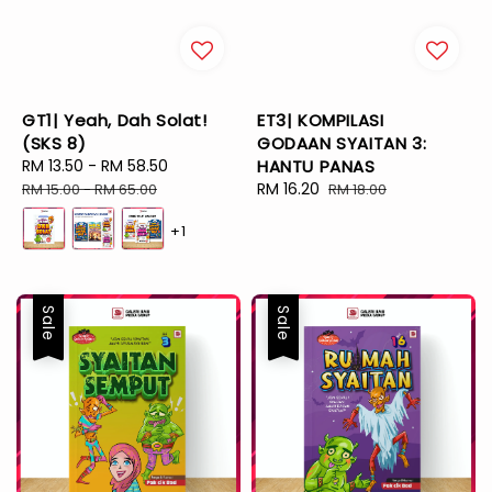
GT1| Yeah, Dah Solat!
ET3| KOMPILASI
(SKS 8)
GODAAN SYAITAN 3:
Sale
RM 13.50
-
RM 58.50
Regular
HANTU PANAS
price
price
Sale
RM 16.20
Regular
RM 15.00
-
RM 65.00
RM 18.00
price
price
+1
Sale
Sale