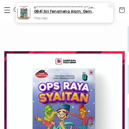
D************************************ I**
just purchased
GB4| Siri Fenomena Alam: Gempa Bumi & Tsunami Yang Memusnahkan Kehidupan (SFM 2A)
1 hour ago