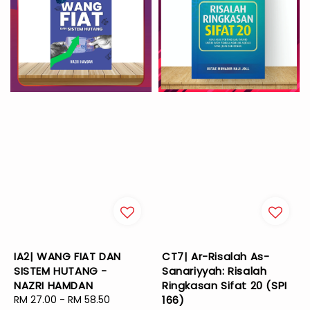
IA2| WANG FIAT DAN
CT7| Ar-Risalah As-
SISTEM HUTANG -
Sanariyyah: Risalah
NAZRI HAMDAN
Ringkasan Sifat 20 (SPI
Sale
RM 27.00
-
RM 58.50
Regular
166)