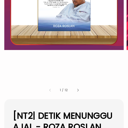
1
/
12
[NT2| DETIK MENUNGGU
AJAL - ROZA ROSLAN