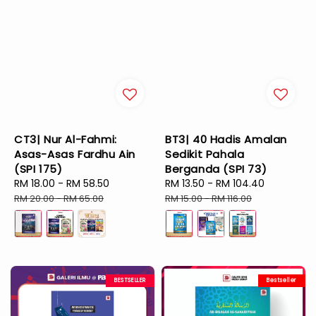
CT3| Nur Al-Fahmi:
BT3| 40 Hadis Amalan
Asas-Asas Fardhu Ain
Sedikit Pahala
(SPI 175)
Berganda (SPI 73)
Sale
RM 18.00
-
RM 58.50
Regular
Sale
RM 13.50
-
RM 104.40
Regular
price
price
price
price
RM 20.00
-
RM 65.00
RM 15.00
-
RM 116.00
BESTSELLER
Bestseller