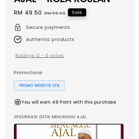
Sale
RM 49.50
Regular
Sale
RM 55.00
price
price
Secure payments
Authentic products
Ratings:
0
-
0
votes
Promotions
PROMO WEBSITE 10%
You will earn 49 Point with this purchase
SPESIFIKASI
: DETIK MENUNGGU AJAL