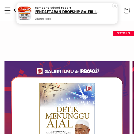
Someone
added to cart
PENDAFTARAN DROPSHIP GALERI ILMU
2 hours ago
BESTSELLER