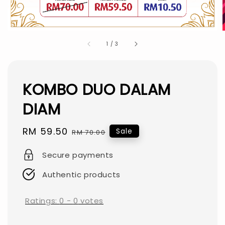
1
/
3
KOMBO DUO DALAM
DIAM
Sale
RM 59.50
Regular
Sale
RM 70.00
price
price
Secure payments
Authentic products
Ratings:
0
-
0
votes