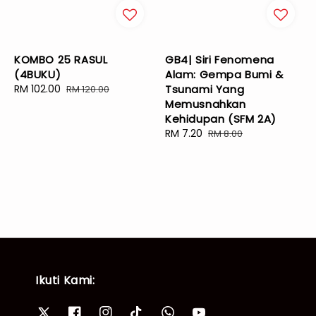
KOMBO 25 RASUL
GB4| Siri Fenomena
(4BUKU)
Alam: Gempa Bumi &
Sale
RM 102.00
Regular
Tsunami Yang
RM 120.00
price
price
Memusnahkan
Kehidupan (SFM 2A)
Sale
RM 7.20
Regular
RM 8.00
price
price
Ikuti Kami: