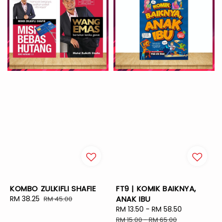
KOMBO ZULKIFLI SHAFIE
FT9 | KOMIK BAIKNYA,
Sale
RM 38.25
Regular
ANAK IBU
RM 45.00
price
price
Sale
RM 13.50
-
RM 58.50
Regular
price
price
RM 15.00
-
RM 65.00