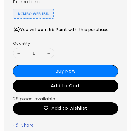
Promotions
KOMBO WEB 15%
You will earn 59 Point with this purchase
Quantity
Buy Now
Add to Cart
28 piece available
Add to wishlist
Share