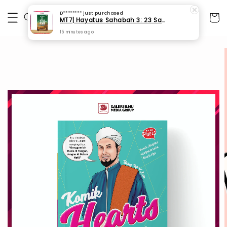
D********
just purchased
MT7| Hayatus Sahabah 3: 23 Sahabat Kesayangan Nabi
15 minutes ago