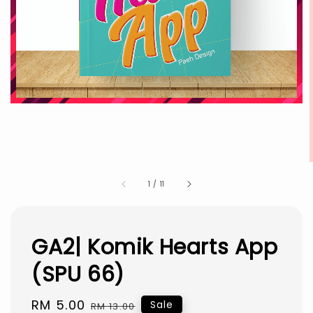
1
/
11
GA2| Komik Hearts App
(SPU 66)
Sale
RM 5.00
Regular
Sale
RM 13.00