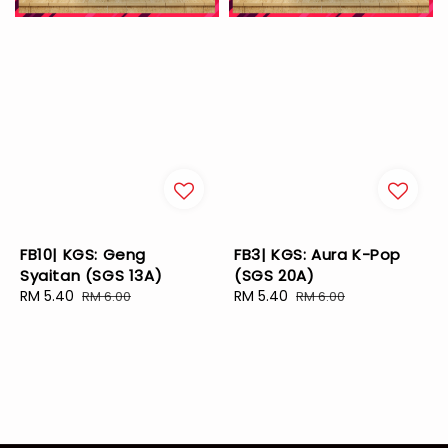
FB10| KGS: Geng
FB3| KGS: Aura K-Pop
Syaitan (SGS 13A)
(SGS 20A)
Sale
RM 5.40
Regular
Sale
RM 5.40
Regular
RM 6.00
RM 6.00
price
price
price
price