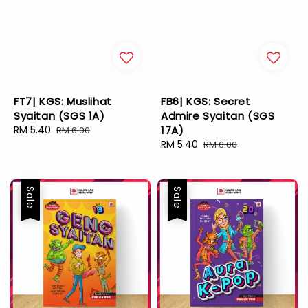
FT7| KGS: Muslihat
FB6| KGS: Secret
Syaitan (SGS 1A)
Admire Syaitan (SGS
Sale
RM 5.40
Regular
17A)
RM 6.00
price
price
Sale
RM 5.40
Regular
RM 6.00
price
price
Sale
Sale