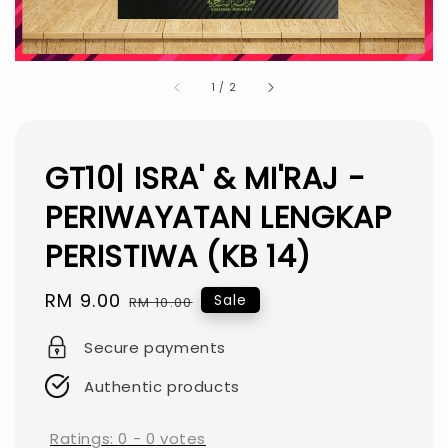
1
/
2
GT10| ISRA' & MI'RAJ -
PERIWAYATAN LENGKAP
PERISTIWA (KB 14)
Sale
RM 9.00
Regular
Sale
RM 10.00
price
price
Secure payments
Authentic products
Ratings:
0
-
0
votes