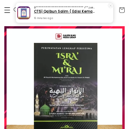
D************************************ I**
just purchased
CT5| Qalbun Salim ( Edisi Kemaskini) (SPI 99)
16 minutes ago