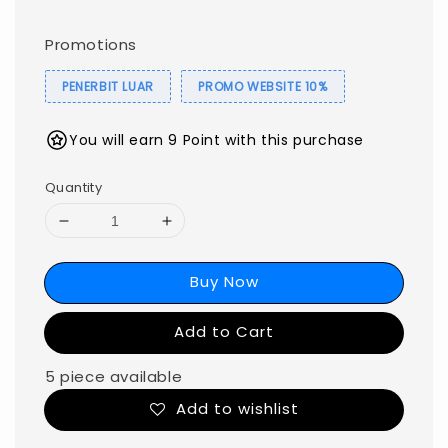
Promotions
PENERBIT LUAR
PROMO WEBSITE 10%
You will earn 9 Point with this purchase
Quantity
Buy Now
Add to Cart
5 piece available
Add to wishlist