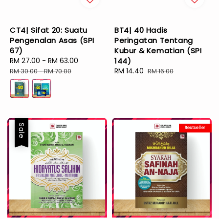
CT4| Sifat 20: Suatu
BT4| 40 Hadis
Pengenalan Asas (SPI
Peringatan Tentang
67)
Kubur & Kematian (SPI
Sale
RM 27.00
-
RM 63.00
Regular
144)
price
price
Sale
RM 14.40
Regular
RM 30.00
-
RM 70.00
RM 16.00
price
price
Sale
Bestseller