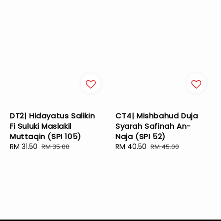
DT2| Hidayatus Salikin
CT4| Mishbahud Duja
Fi Suluki Maslakil
Syarah Safinah An-
Muttaqin (SPI 105)
Naja (SPI 52)
Sale
RM 31.50
Regular
Sale
RM 40.50
Regular
RM 35.00
RM 45.00
price
price
price
price