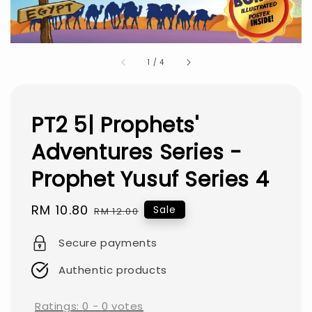
1
/
4
PT2 5| Prophets'
Adventures Series -
Prophet Yusuf Series 4
Sale
RM 10.80
Regular
Sale
RM 12.00
price
price
Secure payments
Authentic products
Ratings:
0
-
0
votes