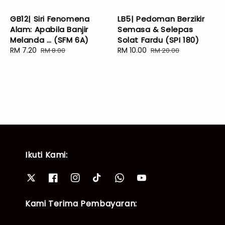
GB12| Siri Fenomena
LB5| Pedoman Berzikir
Alam: Apabila Banjir
Semasa & Selepas
Melanda … (SFM 6A)
Solat Fardu (SPI 180)
Sale
RM 7.20
Regular
Sale
RM 10.00
Regular
RM 8.00
RM 20.00
price
price
price
price
Ikuti Kami:
Kami Terima Pembayaran: