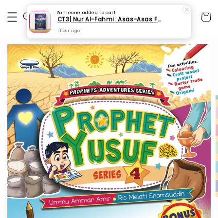
Someone
added to cart
CT3| Nur Al-Fahmi: Asas-Asas Fardhu Ain (SPI 175)
1 hour ago