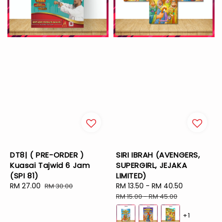
DT8| ( PRE-ORDER )
SIRI IBRAH (AVENGERS,
Kuasai Tajwid 6 Jam
SUPERGIRL, JEJAKA
(SPI 81)
LIMITED)
Sale
RM 27.00
Regular
Sale
RM 13.50
-
RM 40.50
Regular
RM 30.00
price
price
price
price
RM 15.00
-
RM 45.00
+1