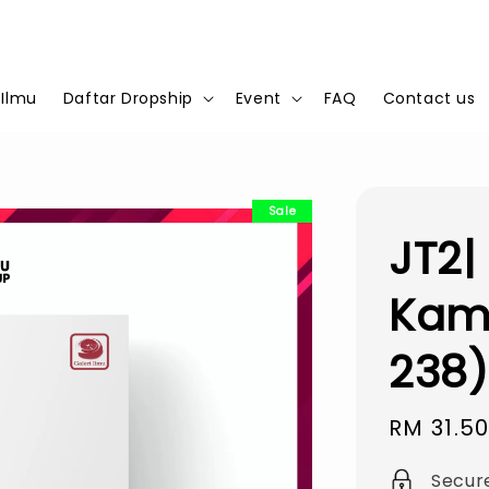
 Ilmu
Daftar Dropship
Event
FAQ
Contact us
Sale
JT2|
Kami
238)
Sale
RM 31.5
price
Secur