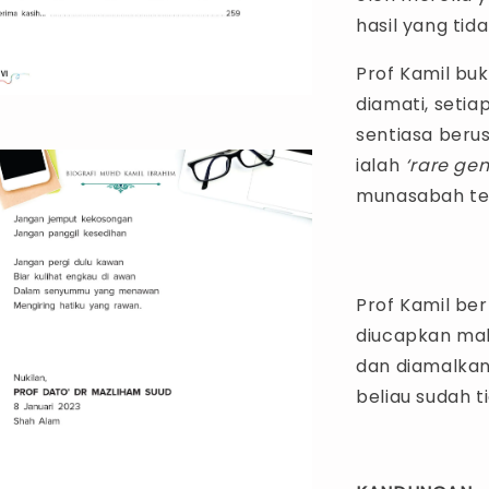
hasil yang tid
Prof Kamil bu
diamati, setia
sentiasa beru
ialah
‘rare ge
munasabah tet
Prof Kamil be
diucapkan mah
dan diamalkan,
beliau sudah ti