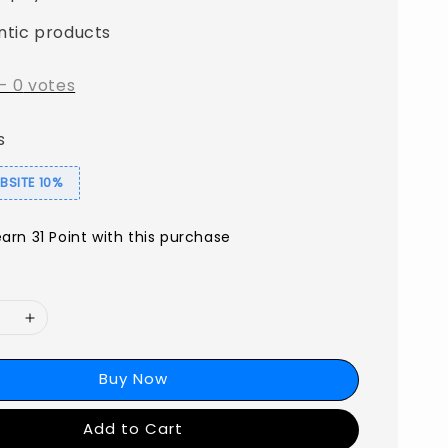
ntic products
-
0
votes
s
SITE 10%
earn 31 Point with this purchase
Buy Now
Add to Cart