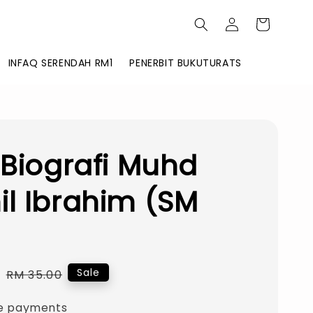
INFAQ SERENDAH RM1
PENERBIT BUKUTURATS
 Biografi Muhd
l Ibrahim (SM
0
Regular
Sale
RM 35.00
price
e payments