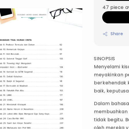
47 piece a
Share
SINOPSIS
Menyelami kisa
meyakinkan pe
berkehendak k
baik, keputusa
Dalam bahasa
membuahkan h
tidak begitu.
oleh mereka 