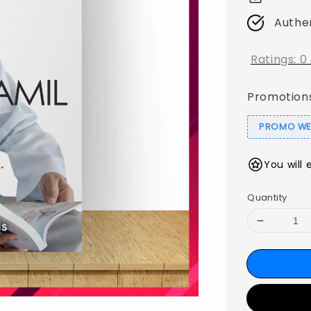
Authe
Ratings:
0
Promotion
PROMO WEB
You will 
Quantity