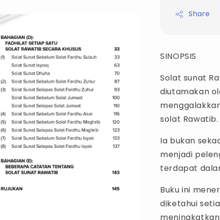
Share
SINOPSIS
Solat sunat R
diutamakan ol
menggalakkan
solat Rawatib
Ia bukan seka
menjadi pele
terdapat dala
Buku ini mene
diketahui set
meningkatkan 