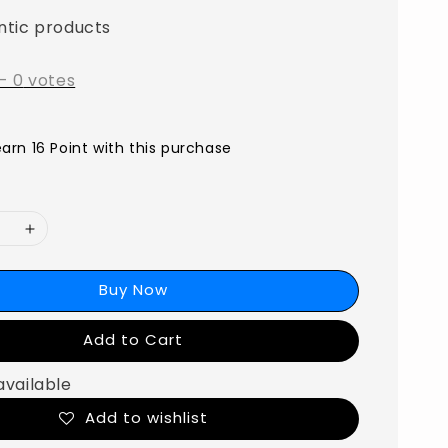
ntic products
-
0
votes
earn 16 Point with this purchase
Buy Now
Add to Cart
available
Add to wishlist