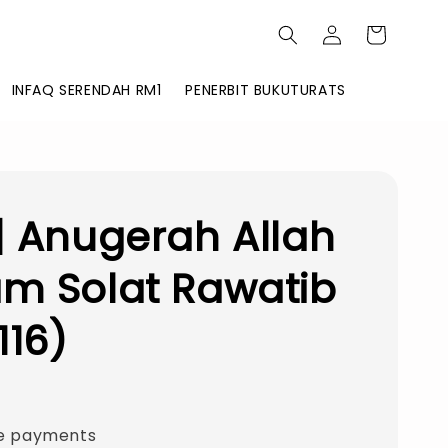
INFAQ SERENDAH RM1
PENERBIT BUKUTURATS
| Anugerah Allah
m Solat Rawatib
116)
0
e payments