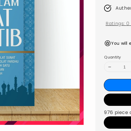
Authe
Ratings:
0
You will 
Quantity
976 piece 