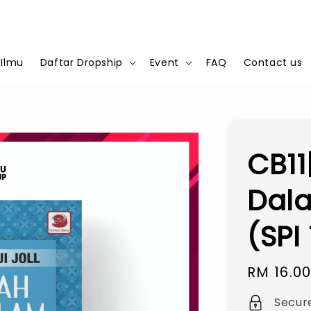
 Ilmu
Daftar Dropship
Event
FAQ
Contact us
CB11
Dala
(SPI 
Regular
RM 16.0
price
Secur