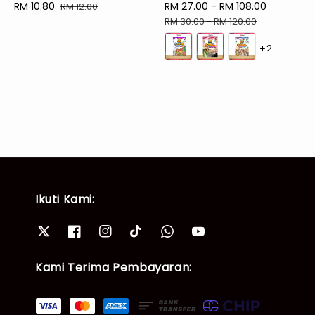
Sale
RM 10.80
Regular
Sale
RM 27.00
-
RM 108.00
Regular
RM 12.00
price
price
price
price
RM 30.00
-
RM 120.00
+2
Ikuti Kami:
Kami Terima Pembayaran: