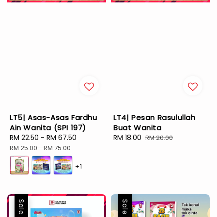
LT5| Asas-Asas Fardhu
LT4| Pesan Rasulullah
Ain Wanita (SPI 197)
Buat Wanita
Sale
RM 22.50
-
RM 67.50
Regular
Sale
RM 18.00
Regular
RM 20.00
price
price
price
price
RM 25.00
-
RM 75.00
+1
Sale
Sale