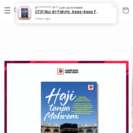
D*********** P***
just purchased
CT3| Nur Al-Fahmi: Asas-Asas Fardhu Ain (SPI 175)
2 hours ago