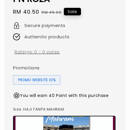
Sale
RM 40.50
Regular
Sale
RM 45.00
price
price
Secure payments
Authentic products
Ratings:
0
-
0
votes
Promotions
PROMO WEBSITE 10%
You will earn 40 Point with this purchase
Size
: HAJI TANPA MAHRAM