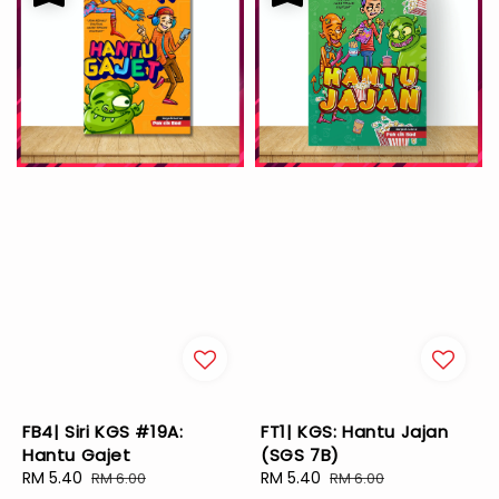
FB4| Siri KGS #19A:
FT1| KGS: Hantu Jajan
Hantu Gajet
(SGS 7B)
Sale
RM 5.40
Regular
Sale
RM 5.40
Regular
RM 6.00
RM 6.00