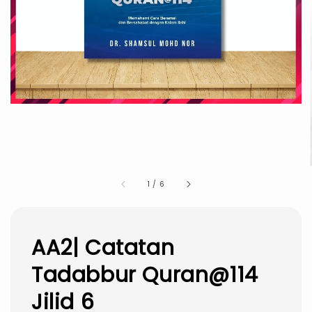
1
/
6
AA2| Catatan
Tadabbur Quran@114
Jilid 6