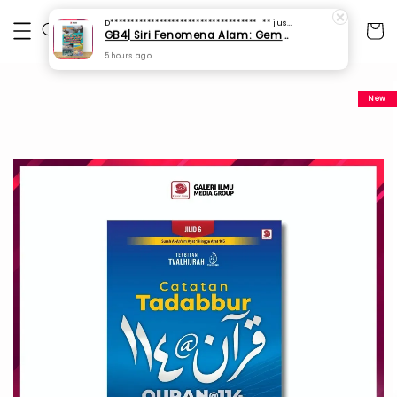
D************************************ I**
just purchased
GB4| Siri Fenomena Alam: Gempa Bumi & Tsunami Yang Memusnahkan Kehidupan (SFM 2A)
5 hours ago
New