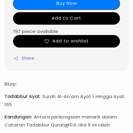
Buy Now
Add to Cart
197 piece available
Add to wishlist
Share
Blurp:
Tadabbur Ayat
: Surah Al-An'am Ayat 1 Hingga Ayat
165
Kandungan
: Antara perkongsian menarik dalam
Catatan Tadabbur Quran@114 Jilid 6 ini ialah: