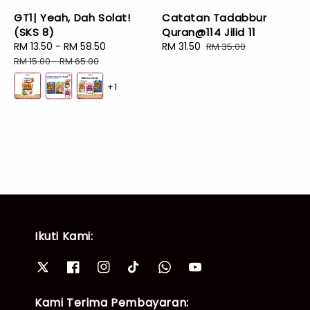
GT1| Yeah, Dah Solat!
Catatan Tadabbur
(SKS 8)
Quran@114 Jilid 11
Sale
RM 13.50
-
RM 58.50
Regular
Sale
RM 31.50
Regular
RM 35.00
price
price
price
price
RM 15.00
-
RM 65.00
+1
Ikuti Kami:
Kami Terima Pembayaran: