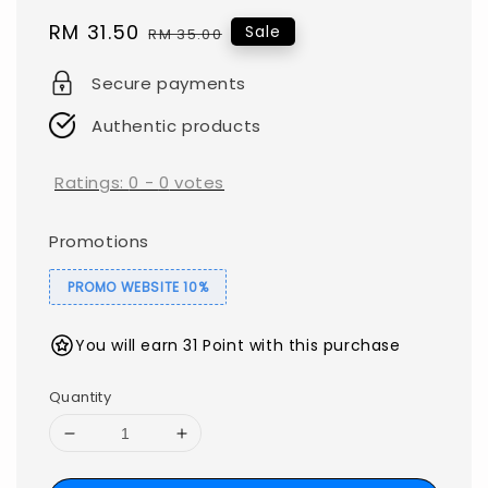
Sale
RM 31.50
Regular
Sale
RM 35.00
price
price
Secure payments
Authentic products
Ratings:
0
-
0
votes
Promotions
PROMO WEBSITE 10%
You will earn 31 Point with this purchase
Quantity