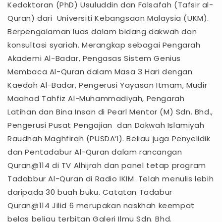
Kedoktoran (PhD) Usuluddin dan Falsafah (Tafsir al-
Quran) dari Universiti Kebangsaan Malaysia (UKM).
Berpengalaman luas dalam bidang dakwah dan
konsultasi syariah. Merangkap sebagai Pengarah
Akademi Al-Badar, Pengasas Sistem Genius
Membaca Al-Quran dalam Masa 3 Hari dengan
Kaedah Al-Badar, Pengerusi Yayasan Itmam, Mudir
Maahad Tahfiz Al-Muhammadiyah, Pengarah
Latihan dan Bina Insan di Pearl Mentor (M) Sdn. Bhd.,
Pengerusi Pusat Pengajian dan Dakwah Islamiyah
Raudhah Maghfirah (PUSDA’I). Beliau juga Penyelidik
dan Pentadabur Al-Quran dalam rancangan
Quran@114 di TV Alhijrah dan panel tetap program
Tadabbur Al-Quran di Radio IKIM. Telah menulis lebih
daripada 30 buah buku. Catatan Tadabur
Quran@114 Jilid 6 merupakan naskhah keempat
belas beliau terbitan Galeri Ilmu Sdn. Bhd.