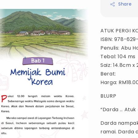
Share
ATUK PERGI K
ISBN: 978-62
Penulis: Abu 
Tebal: 104 ms
Saiz: 14.8cm x
Berat:
Harga: RM18.0
BLURP
“Darda … Atuk 
Darda nampak 
ramai. Darda