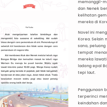
memanggil-man
dan Nenek ber
kelihatan gem
mereka di Kor
Novel ini men
Korea. Selain
sana, peluang
tempat menari
mereka lawat
ladang epal 
tepi laut.
Penggunaan ba
terperinci m
keindahan dan