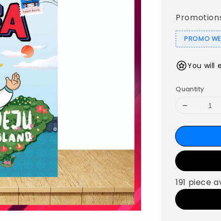
Promotion
PROMO WEB
You will 
Quantity
191 piece a