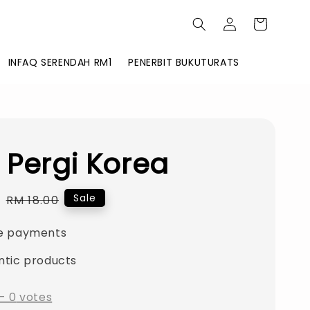
INFAQ SERENDAH RM1
PENERBIT BUKUTURATS
 Pergi Korea
0
Regular
Sale
RM 18.00
price
e payments
ntic products
-
0
votes