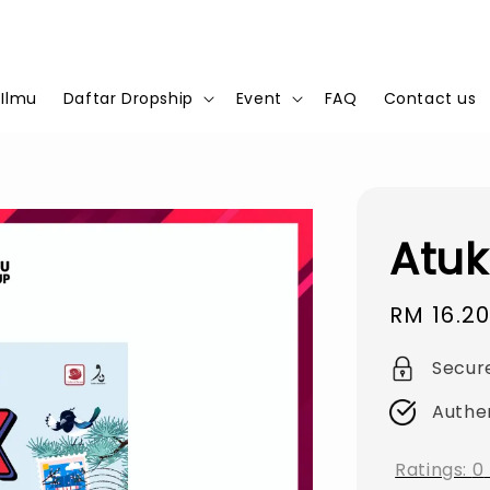
 Ilmu
Daftar Dropship
Event
FAQ
Contact us
Atuk
Sale
RM 16.2
price
Secur
Authe
Ratings:
0