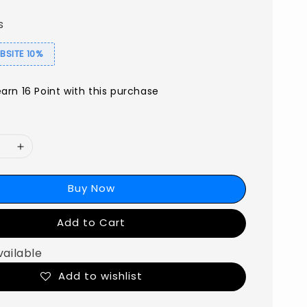
s
SITE 10%
earn 16 Point with this purchase
Buy Now
Add to Cart
vailable
Add to wishlist