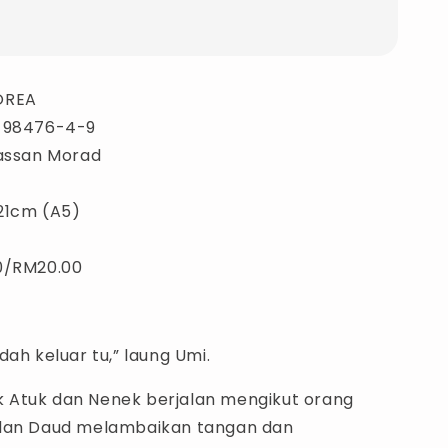
OREA
9-98476-4-9
Hassan Morad
 21cm (A5)
0/RM20.00
dah keluar tu,” laung Umi.
Atuk dan Nenek berjalan mengikut orang
 dan Daud melambaikan tangan dan