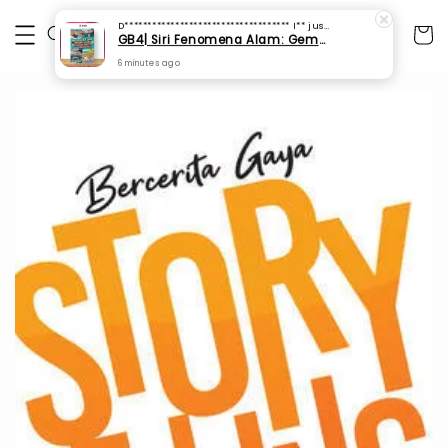
D************************************ I**
just purchased
GB4| Siri Fenomena Alam: Gempa Bumi & Tsunami Yang Memusnahkan Kehidupan (SFM 2A)
6 minutes ago