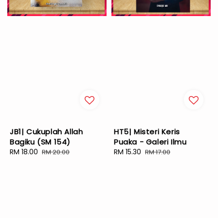
JB1| Cukuplah Allah
HT5| Misteri Keris
Bagiku (SM 154)
Puaka - Galeri Ilmu
Sale
RM 18.00
Regular
Sale
RM 15.30
Regular
RM 20.00
RM 17.00
price
price
price
price