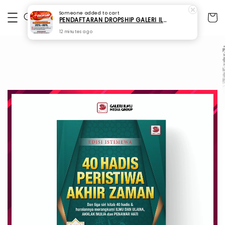
Someone
added to cart
PENDAFTARAN DROPSHIP GALERI ILMU
12 minutes ago