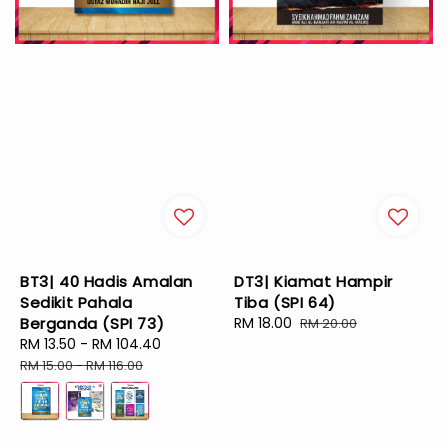
BT3| 40 Hadis Amalan
DT3| Kiamat Hampir
Sedikit Pahala
Tiba (SPI 64)
Berganda (SPI 73)
Sale
RM 18.00
Regular
RM 20.00
Sale
RM 13.50
-
RM 104.40
Regular
price
price
price
price
RM 15.00
-
RM 116.00