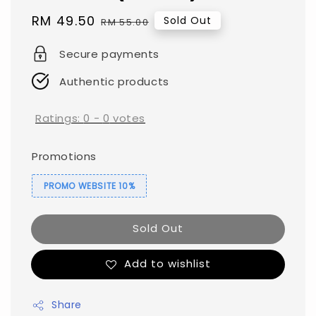
Sale
RM 49.50
Regular
Sold Out
RM 55.00
price
price
Secure payments
Authentic products
Ratings:
0
-
0
votes
Promotions
PROMO WEBSITE 10%
Sold Out
Add to wishlist
Share