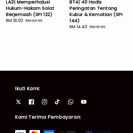
LA3| Memperhalusi
BT4| 40 Hadis
Hukum-Hakam Solat
Peringatan Tentang
Berjemaah (SPI 122)
Kubur & Kematian (SPI
Sale
RM 18.00
Regular
144)
RM 20.00
price
price
Sale
RM 14.40
Regular
RM 16.00
price
price
Ikuti Kami:
Kami Terima Pembayaran: