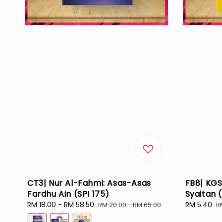
CT3| Nur Al-Fahmi: Asas-Asas
FB8| KGS
Fardhu Ain (SPI 175)
Syaitan 
Sale
RM 18.00
-
RM 58.50
Regular
Sale
RM 5.40
R
RM 20.00
-
RM 65.00
R
price
price
price
p