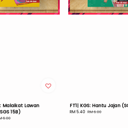
: Malaikat Lawan
FT1| KGS: Hantu Jajan (
(SGS 15B)
Sale
RM 5.40
Regular
RM 6.00
price
price
egular
M 6.00
rice