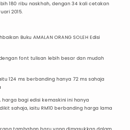
lebih 180 ribu naskhah, dengan 34 kali cetakan
uari 2015.
baikan Buku AMALAN ORANG SOLEH Edisi
 dengan font tulisan lebih besar dan mudah
iaitu 124 ms berbanding hanya 72 ms sahaja
a
 harga bagi edisi kemaskini ini hanya
ikit sahaja, iaitu RM10 berbanding harga lama
erapa tambahan baru yang dimasukkan dalam