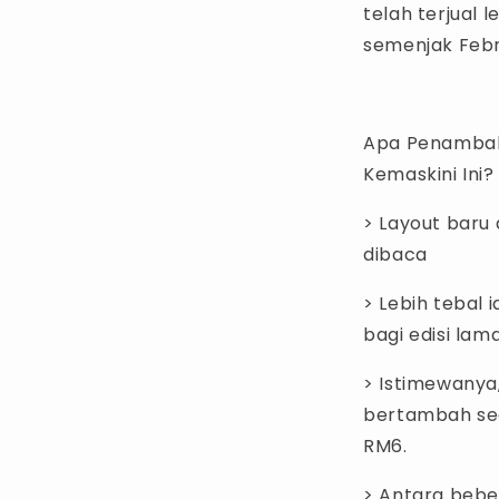
telah terjual 
semenjak Febr
Apa Penambah
Kemaskini Ini?
> Layout baru
dibaca
> Lebih tebal 
bagi edisi lam
> Istimewanya,
bertambah sed
RM6.
> Antara beb