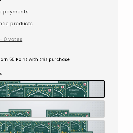
e payments
ntic products
-
0
votes
earn 50 Point with this purchase
ku