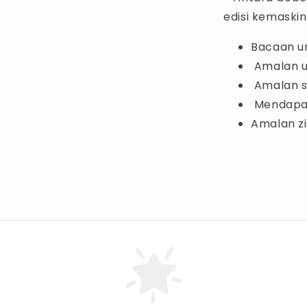
edisi kemaskini 
Bacaan u
Amalan u
Amalan s
Mendapat
Amalan zi