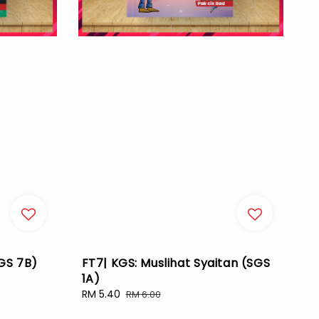
SGS 7B)
FT7| KGS: Muslihat Syaitan (SGS
1A)
Sale
RM 5.40
Regular
RM 6.00
price
price