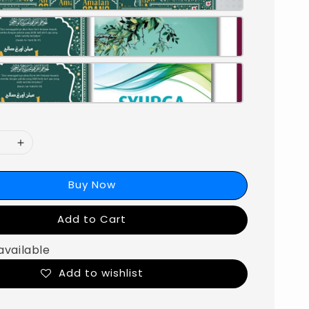
Buy Now
Add to Cart
available
Add to wishlist