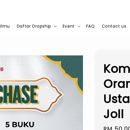
 Ilmu
Daftar Dropship
Event
FAQ
Contact us
Kom
Oran
Usta
Joll
Regular
RM 50.0