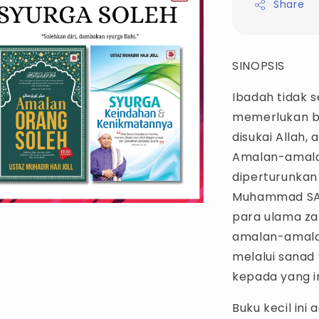
Share
SINOPSIS
Ibadah tidak s
memerlukan bel
disukai Allah, 
Amalan-amalan
diperturunkan
Muhammad SAW
para ulama za
amalan-amalan
melalui sanad
kepada yang 
Buku kecil ini