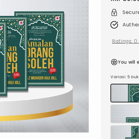
price
Secur
Authe
Ratings:
0
You will 
Variasi
: 5 bu