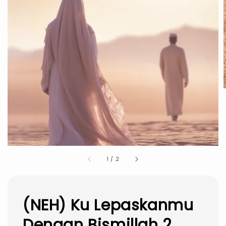
1
/
2
(NEH) Ku Lepaskanmu
Dengan Bismillah 2