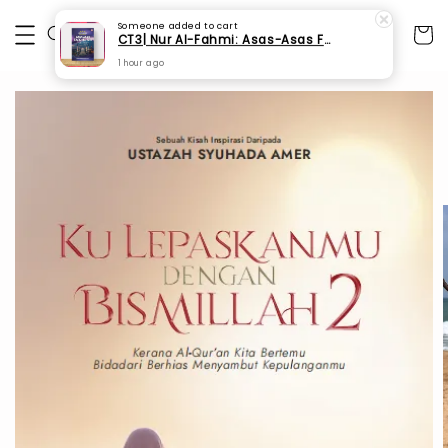
Someone
added to cart
CT3| Nur Al-Fahmi: Asas-Asas Fardhu Ain (SPI 175)
1 hour ago