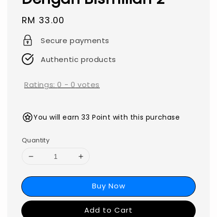
Regular
RM 33.00
price
Secure payments
Authentic products
Ratings:
0
-
0
votes
You will earn 33 Point with this purchase
Quantity
Buy Now
Add to Cart