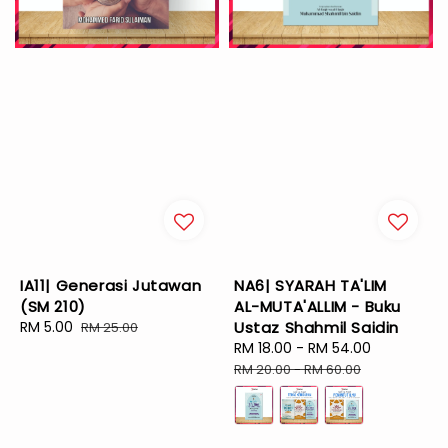
IA11| Generasi Jutawan
NA6| SYARAH TA'LIM
(SM 210)
AL-MUTA'ALLIM - Buku
Sale
RM 5.00
Regular
Ustaz Shahmil Saidin
RM 25.00
price
price
Sale
RM 18.00
-
RM 54.00
Regular
price
price
RM 20.00
-
RM 60.00