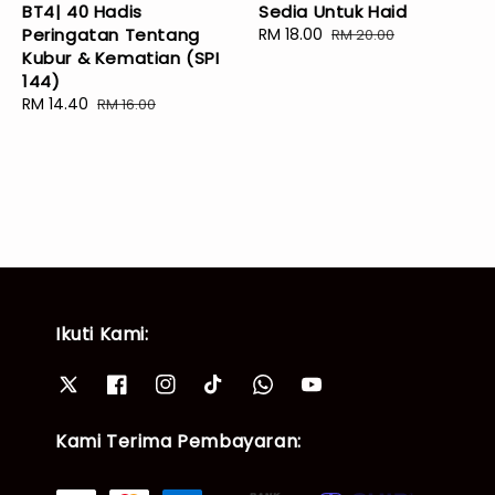
BT4| 40 Hadis
Sedia Untuk Haid
Peringatan Tentang
Sale
RM 18.00
Regular
RM 20.00
Kubur & Kematian (SPI
price
price
144)
Sale
RM 14.40
Regular
RM 16.00
price
price
Ikuti Kami:
Kami Terima Pembayaran: