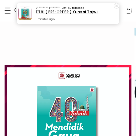
S******** H******
just purchased
DT8| ( PRE-ORDER ) Kuasai Tajwid 6 Jam (SPI 81)
3 minutes ago