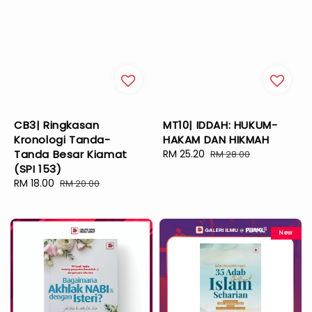
CB3| Ringkasan
MT10| IDDAH: HUKUM-
Kronologi Tanda-
HAKAM DAN HIKMAH
Tanda Besar Kiamat
Sale
RM 25.20
Regular
RM 28.00
(SPI 153)
price
price
Sale
RM 18.00
Regular
RM 20.00
price
price
New