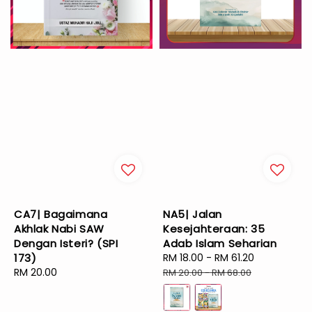
CA7| Bagaimana
NA5| Jalan
Akhlak Nabi SAW
Kesejahteraan: 35
Dengan Isteri? (SPI
Adab Islam Seharian
173)
Sale
RM 18.00
-
RM 61.20
Regular
Regular
RM 20.00
price
price
RM 20.00
-
RM 68.00
price