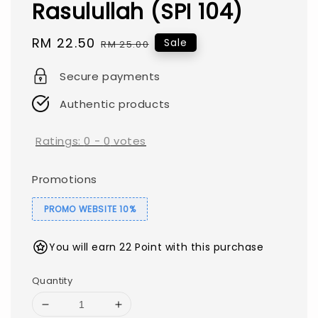
Rasulullah (SPI 104)
Sale
RM 22.50
Regular
Sale
RM 25.00
price
price
Secure payments
Authentic products
Ratings:
0
-
0
votes
Promotions
PROMO WEBSITE 10%
You will earn 22 Point with this purchase
Quantity