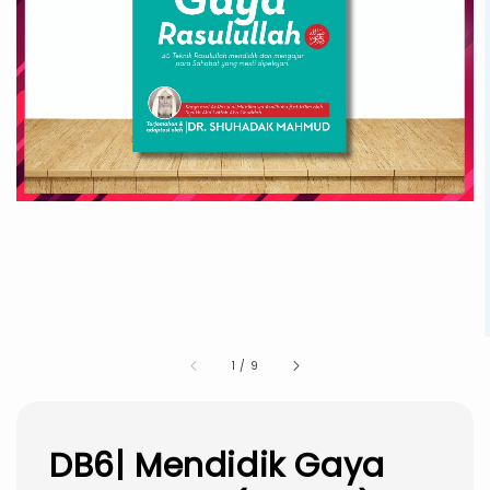
1
/
9
DB6| Mendidik Gaya