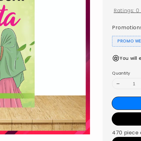
Ratings:
0
Promotion
PROMO WEB
You will 
Quantity
470 piece 