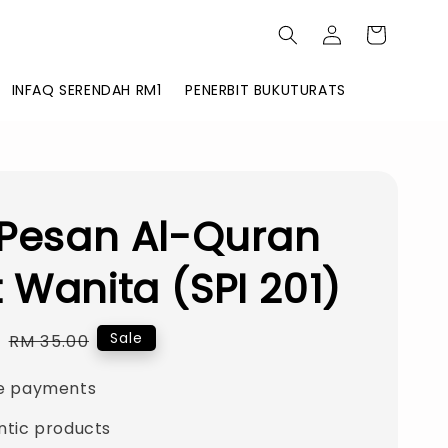
INFAQ SERENDAH RM1
PENERBIT BUKUTURATS
 Pesan Al-Quran
 Wanita (SPI 201)
0
Regular
Sale
RM 35.00
price
e payments
ntic products