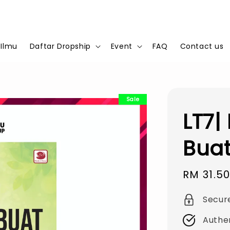
 Ilmu
Daftar Dropship
Event
FAQ
Contact us
Sale
LT7|
Buat
Sale
RM 31.5
price
Secur
Authe