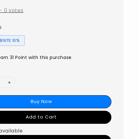
-
0
votes
s
SITE 10%
earn 31 Point with this purchase
Buy Now
Add to Cart
available