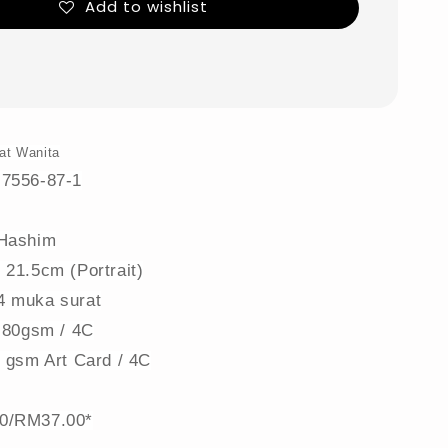
Add to wishlist
at Wanita
-7556-87-1
 Hashim
 21.5cm (Portrait)
4 muka surat
i 80gsm / 4C
0 gsm Art Card / 4C
0/RM37.00*