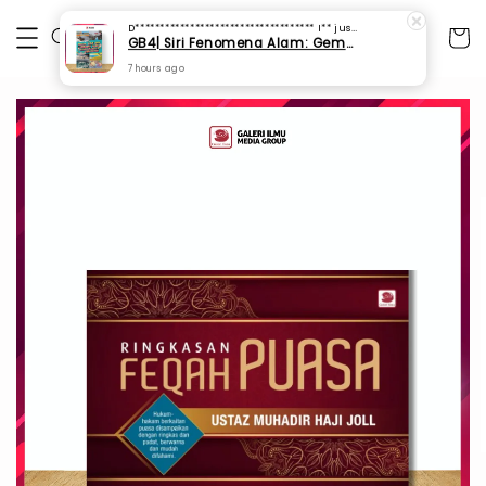
D************************************ I**
just purchased
GB4| Siri Fenomena Alam: Gempa Bumi & Tsunami Yang Memusnahkan Kehidupan (SFM 2A)
7 hours ago