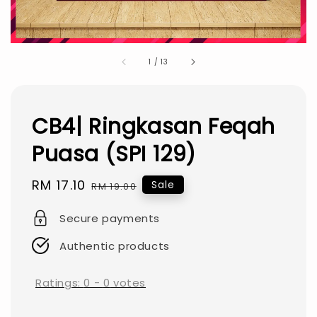
1
/
13
CB4| Ringkasan Feqah
Puasa (SPI 129)
Sale
RM 17.10
Regular
Sale
RM 19.00
price
price
Secure payments
Authentic products
Ratings:
0
-
0
votes