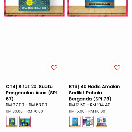
CT4| Sifat 20: Suatu
BT3| 40 Hadis Amalan
Pengenalan Asas (SPI
Sedikit Pahala
67)
Berganda (SPI 73)
Sale
RM 27.00
-
RM 63.00
Regular
Sale
RM 13.50
-
RM 104.40
Regular
price
price
price
price
RM 30.00
-
RM 70.00
RM 15.00
-
RM 116.00