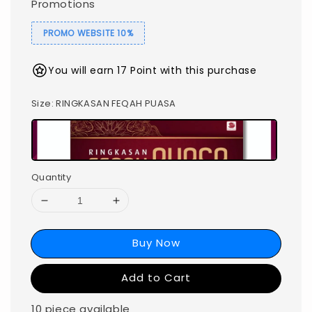
Promotions
PROMO WEBSITE 10%
You will earn 17 Point with this purchase
Size
: RINGKASAN FEQAH PUASA
Quantity
Buy Now
Add to Cart
10 piece available