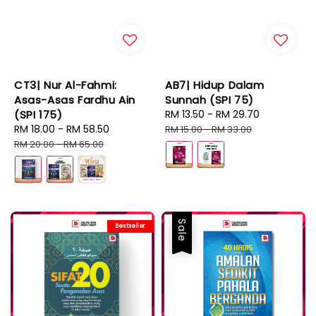
CT3| Nur Al-Fahmi:
AB7| Hidup Dalam
Asas-Asas Fardhu Ain
Sunnah (SPI 75)
(SPI 175)
Sale
RM 13.50
-
RM 29.70
Regular
Sale
RM 18.00
-
RM 58.50
Regular
price
price
RM 15.00
-
RM 33.00
price
price
RM 20.00
-
RM 65.00
Sale
Bestseller