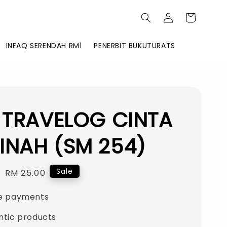
INFAQ SERENDAH RM1
PENERBIT BUKUTURATS
 TRAVELOG CINTA
INAH (SM 254)
0
Regular
Sale
RM 25.00
price
e payments
ntic products