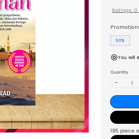
Ratings:
0
Promotion
50%
You will 
Quantity
195 piece a