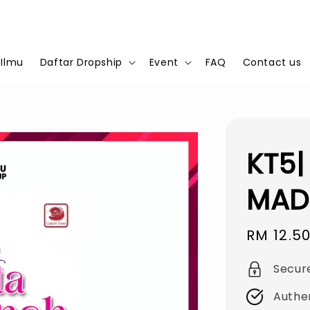
 Ilmu
Daftar Dropship
Event
FAQ
Contact us
KT5|
MAD
Sale
RM 12.5
price
Secur
Authe