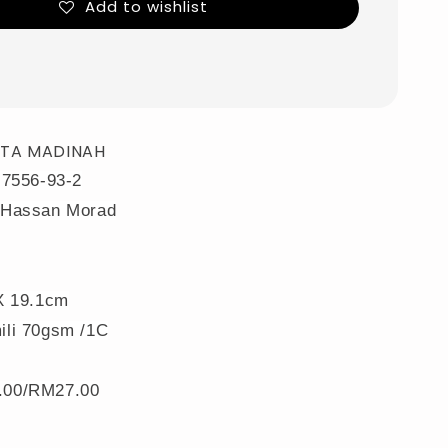
Add to wishlist
NTA MADINAH
-7556-93-2
 Hassan Morad
X 19.1cm
li 70gsm /1C
00/RM27.00