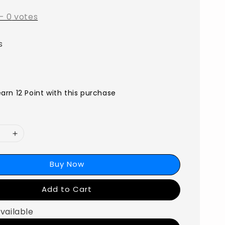
-
0
votes
s
earn 12 Point with this purchase
Buy Now
Add to Cart
vailable